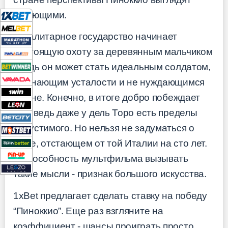
пугающими.
Тоталитарное государство начинает
настоящую охоту за деревянным мальчиком
- ведь он может стать идеальным солдатом,
не знающим усталости и не нуждающимся
во сне. Конечно, в итоге добро побеждает
зло, ведь даже у дель Торо есть пределы
допустимого. Но нельзя не задуматься о
мире, отстающем от той Италии на сто лет.
И способность мультфильма вызывать
такие мысли - признак большого искусства.
1xBet
предлагает сделать ставку на победу
“Пиноккио”. Еще раз взгляните на
коэффициент - шансы проиграть просто