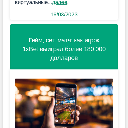
виртуальные...
далее
.
16/03/2023
Гейм, сет, матч: как игрок
1xBet выиграл более 180 000
долларов