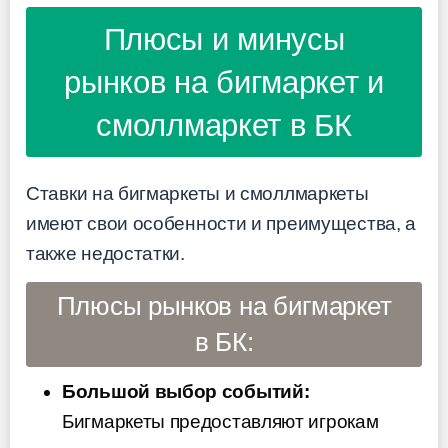
Плюсы и минусы
рынков на бигмаркет и
смоллмаркет в БК
Ставки на бигмаркеты и смоллмаркеты
имеют свои особенности и преимущества, а
также недостатки.
Плюсы рынков на бигмаркет
в БК:
Большой выбор событий:
Бигмаркеты предоставляют игрокам