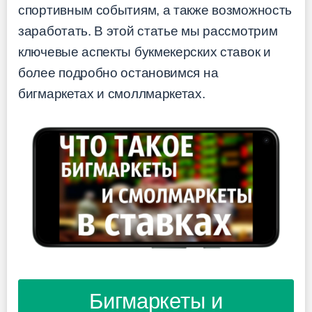
спортивным событиям, а также возможность
заработать. В этой статье мы рассмотрим
ключевые аспекты букмекерских ставок и
более подробно остановимся на
бигмаркетах и смоллмаркетах.
Бигмаркеты и