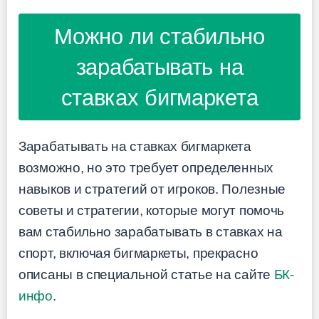
Можно ли стабильно
зарабатывать на
ставках бигмаркета
Зарабатывать на ставках бигмаркета
возможно, но это требует определенных
навыков и стратегий от игроков. Полезные
советы и стратегии, которые могут помочь
вам стабильно зарабатывать в ставках на
спорт, включая бигмаркеты, прекрасно
описаны в специальной статье на сайте
БК-
инфо
.