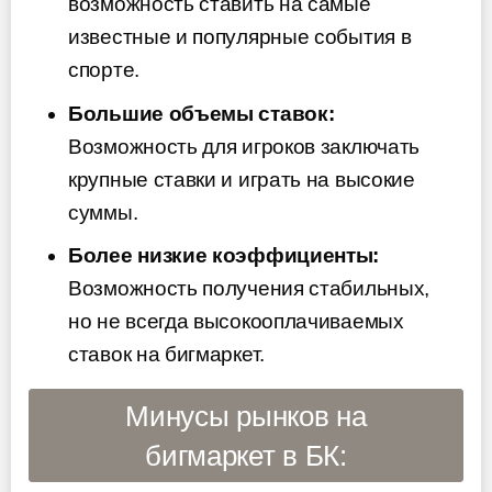
возможность ставить на самые
известные и популярные события в
спорте.
Большие объемы ставок:
Возможность для игроков заключать
крупные ставки и играть на высокие
суммы.
Более низкие коэффициенты:
Возможность получения стабильных,
но не всегда высокооплачиваемых
ставок на бигмаркет.
Минусы рынков на
бигмаркет в БК: