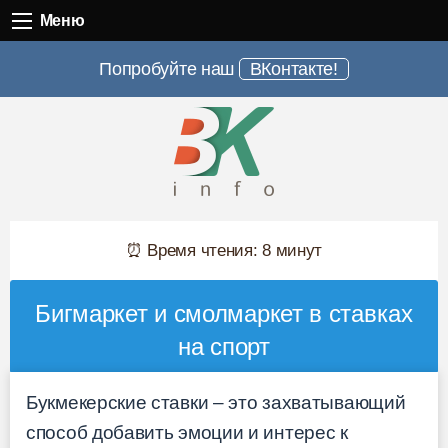
Меню
Меню
Попробуйте наш
ВКонтакте!
⏰ Время чтения: 8 минут
Бигмаркет и смолмаркет в ставках
на спорт
Букмекерские ставки – это захватывающий
способ добавить эмоции и интерес к