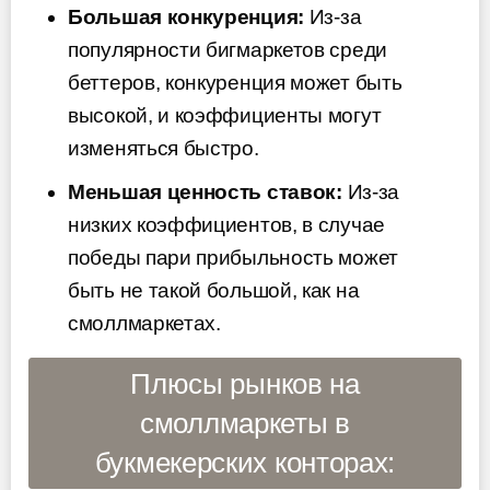
Большая конкуренция:
Из-за
популярности бигмаркетов среди
беттеров, конкуренция может быть
высокой, и коэффициенты могут
изменяться быстро.
Меньшая ценность ставок:
Из-за
низких коэффициентов, в случае
победы пари прибыльность может
быть не такой большой, как на
смоллмаркетах.
Плюсы рынков на
смоллмаркеты в
букмекерских конторах: