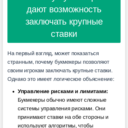
дают возможность
заключать крупные
ставки
На первый взгляд, может показаться
странным, почему букмекеры позволяют
своим игрокам заключать крупные ставки.
Однако это имеет логическое объяснение:
Управление рисками и лимитами:
Букмекеры обычно имеют сложные
системы управления рисками. Они
принимают ставки на обе стороны и
используют алгоритмы, чтобы