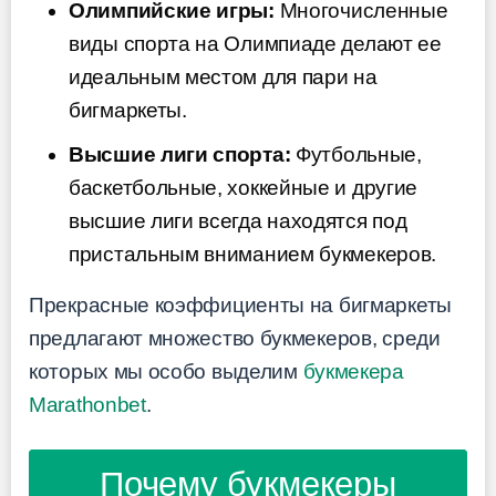
Олимпийские игры:
Многочисленные
виды спорта на Олимпиаде делают ее
идеальным местом для пари на
бигмаркеты.
Высшие лиги спорта:
Футбольные,
баскетбольные, хоккейные и другие
высшие лиги всегда находятся под
пристальным вниманием букмекеров.
Прекрасные коэффициенты на бигмаркеты
предлагают множество букмекеров, среди
которых мы особо выделим
букмекера
Marathonbet
.
Почему букмекеры