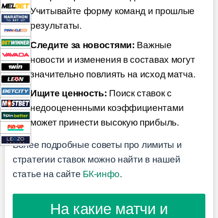
Учитывайте форму команд и прошлые
результаты.
Следите за новостями:
Важные
новости и изменения в составах могут
значительно повлиять на исход матча.
Ищите ценность:
Поиск ставок с
недооцененными коэффициентами
может принести высокую прибыль.
Более подробные советы про лимиты и
стратегии ставок можно найти в нашей
статье на сайте
БК-инфо
.
На какие матчи и