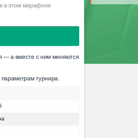
как в этом марафоне
я — а вместе с ним меняются
м параметрам турнира.
6
ка