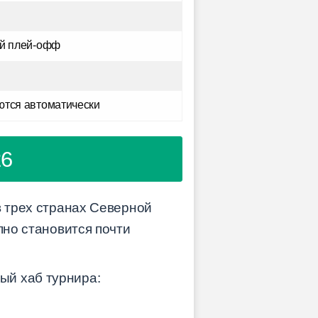
ый плей-офф
ются автоматически
26
в трех странах Северной
пно становится почти
ый хаб турнира: