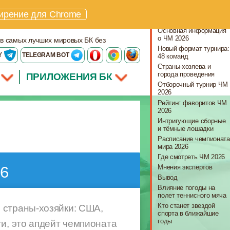
Что важно знать
ирение для Chrome
Особенности ЧМ 2026
Основная информация
о ЧМ 2026
 в самых лучших мировых БК без
Новый формат турнира:
Y
TELEGRAM BOT
48 команд
Страны-хозяева и
города проведения
ПРИЛОЖЕНИЯ БК
Отборочный турнир ЧМ
2026
Рейтинг фаворитов ЧМ
2026
Интригующие сборные
и тёмные лошадки
Расписание чемпионата
мира 2026
Где смотреть ЧМ 2026
Мнения экспертов
26
Вывод
Влияние погоды на
полет теннисного мяча
Кто станет звездой
 страны-хозяйки: США,
спорта в ближайшие
годы
и, это апдейт чемпионата