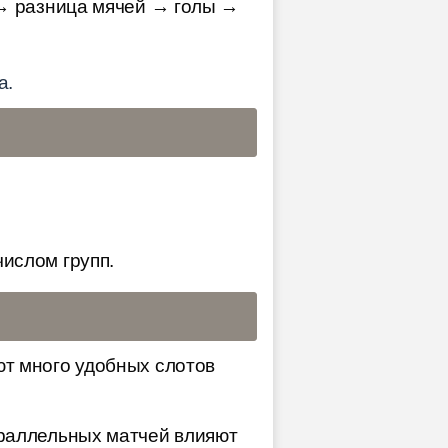
 → разница мячей → голы →
а.
ислом групп.
ют много удобных слотов
араллельных матчей влияют