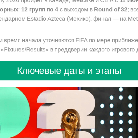
у 2026 пройдёт в Канаде, Мексике и США с
11 июн
борных
:
12 групп по 4
с выходом в
Round of 32
; в
ендарном Estadio Azteca (Мехико), финал — на MetL
и время начала уточняются FIFA по мере приближ
«Fixtures/Results» в преддверии каждого игрового 
Ключевые даты и этапы