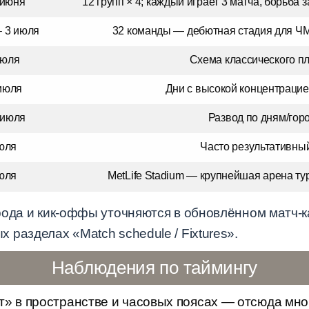
 июня
12 групп × 4; каждый играет 3 матча, борьба 
– 3 июля
32 команды — дебютная стадия для Ч
июля
Схема классического п
июля
Дни с высокой концентрацие
 июля
Развод по дням/гор
юля
Часто результативны
юля
MetLife Stadium — крупнейшая арена ту
ода и кик-оффы уточняются в обновлённом матч-к
разделах «Match schedule / Fixtures».
Наблюдения по таймингу
т» в пространстве и часовых поясах — отсюда мно