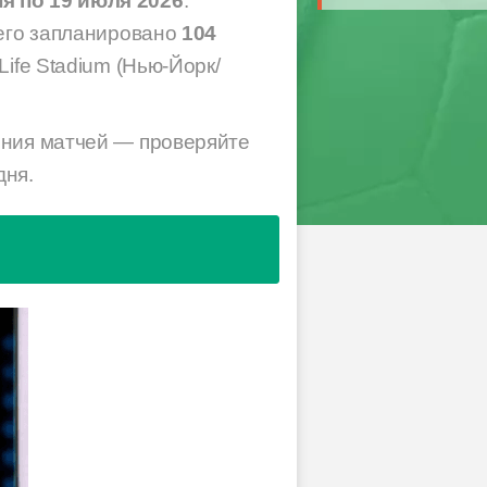
я по 19 июля 2026
.
сего запланировано
104
ife Stadium (Нью-Йорк/
ения матчей — проверяйте
дня.