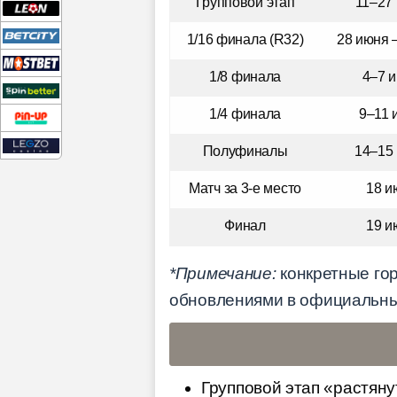
Групповой этап
11–27
1/16 финала (R32)
28 июня 
1/8 финала
4–7 
1/4 финала
9–11 
Полуфиналы
14–15
Матч за 3-е место
18 и
Финал
19 и
*Примечание:
конкретные гор
обновлениями в официальных 
Групповой этап «растяну