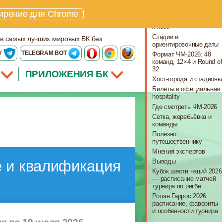
Что важно знать
ирение для Chrome
Ключевые даты и
этапы
Стадии и
 в самых лучших мировых БК без
ориентировочные даты
Y
TELEGRAM BOT
Формат ЧМ-2026: 48
команд, 12×4 и Round o
32
ПРИЛОЖЕНИЯ БК
Хост-города и стадионы
Билеты и официальная
hospitality
Где смотреть ЧМ-2026
Сетка, жеребьёвка и
команды
Полезно
путешественнику
Мнения экспертов
Выводы
е и квалификация
Кубок шести наций 2026
— расписание матчей
турнира по регби
Ролан Гаррос 2026:
расписание, фавориты
и особенности турнира