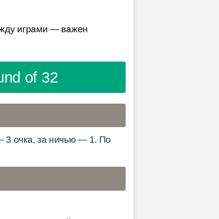
ежду играми — важен
nd of 32
— 3 очка, за ничью — 1. По