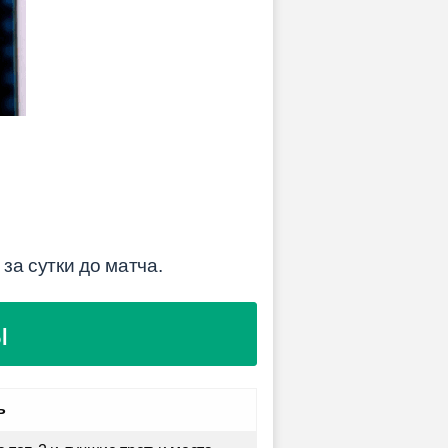
за сутки до матча.
ы
ь