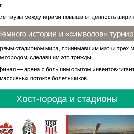
.
ие паузы между играми повышают ценность ширин
Немного истории и «символов» турнир
рвым стадионом мира, принимавшим матчи трёх м
ым городом, сделавшим это трижды.
финал — арена с большим опытом «ивентов-гигант
 массивных потоков болельщиков.
Хост-города и стадионы