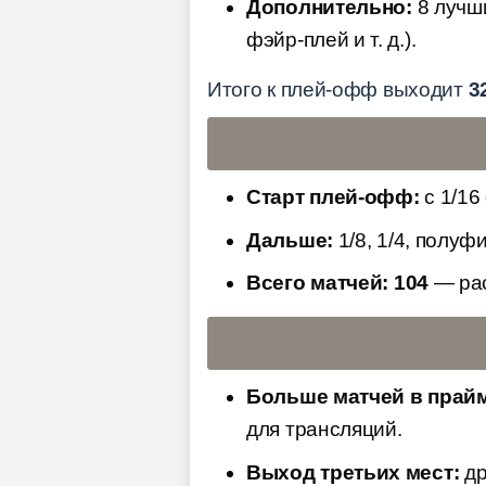
Дополнительно:
8 лучши
фэйр-плей и т. д.).
Итого к плей-офф выходит
3
Старт плей-офф:
с 1/16
Дальше:
1/8, 1/4, полуф
Всего матчей:
104
— рас
Больше матчей в прайм
для трансляций.
Выход третьих мест:
др