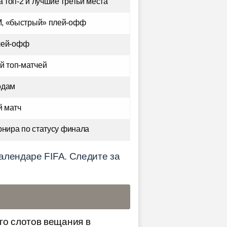
за топ-2 и лучшие третьи места
М, «быстрый» плей-офф
лей-офф
й топ-матчей
одам
й матч
рнира по статусу финала
алендаре FIFA. Следите за
го слотов вещания в