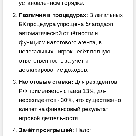
установленном порядке.
Различия в процедурах:
В легальных
БК процедура упрощена благодаря
автоматической отчётности и
функциям налогового агента, в
нелегальных - игрок несёт полную
ответственность за учёт и
декларирование доходов.
Налоговые ставки:
Для резидентов
РФ применяется ставка 13%, для
нерезидентов - 30%, что существенно
влияет на финансовый результат
игровой деятельности.
Зачёт проигрышей:
Налог