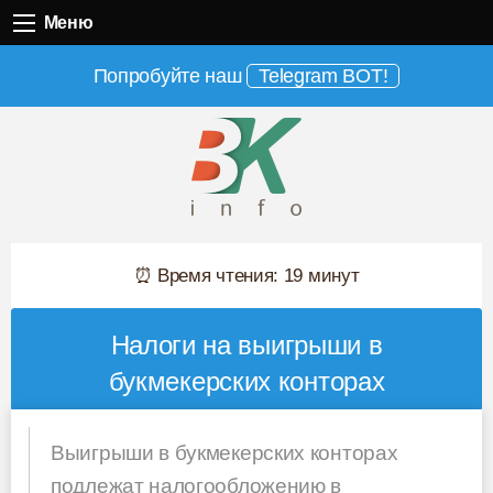
Меню
Меню
Попробуйте наш
Telegram BOT!
⏰ Время чтения: 19 минут
Налоги на выигрыши в
букмекерских конторах
Выигрыши в букмекерских конторах
подлежат налогообложению в