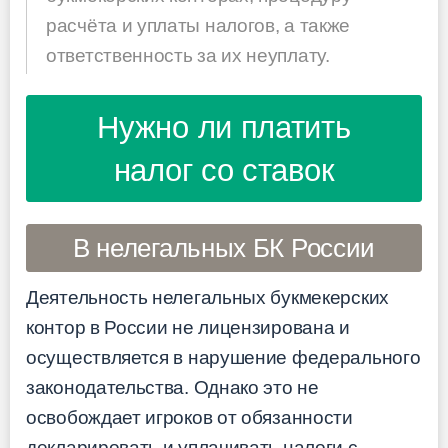
расчёта и уплаты налогов, а также
ответственность за их неуплату.
Нужно ли платить
налог со ставок
В нелегальных БК России
Деятельность нелегальных букмекерских
контор в России не лицензирована и
осуществляется в нарушение федерального
законодательства. Однако это не
освобождает игроков от обязанности
декларировать и уплачивать налоги с