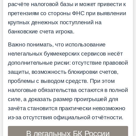
расчёте налоговой базы и может привести к
претензиям со стороны ФНС при выявлении
крупных денежных поступлений на
банковские счета игрока.
Важно понимать, что использование
нелегальных букмекерских сервисов несёт
дополнительные риски: отсутствие правовой
защиты, возможность блокировки счетов,
проблемы с выводом средств. При этом
налоговые обязательства остаются в полной
силе, а доказать размер проигрышей для
зачёта становится практически невозможно
из-за отсутствия официальной отчётности.
В легальных БК России