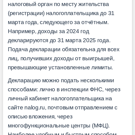
налоговый орган по месту жительства
(регистрации) налогоплательщика до 31
марта года, следующего за отчётным.
Например, доходы за 2024 год
декларируются до 31 марта 2025 года.
Подача декларации обязательна для всех
лиц, получивших доходы от выигрышей,
превышающие установленные лимиты.
Декларацию можно подать несколькими
способами: лично в инспекции ФНС, через
личный кабинет налогоплательщика на
сайте nalog.ru, почтовым отправлением с
описью вложения, через
многофункциональные центры (МФЦ).
Наиболее удобным и быстрым способом