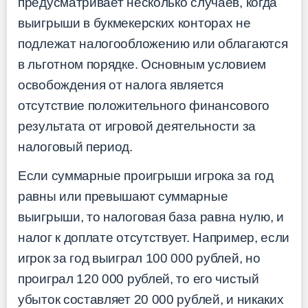
предусматривает несколько случаев, когда
выигрыши в букмекерских конторах не
подлежат налогообложению или облагаются
в льготном порядке. Основным условием
освобождения от налога является
отсутствие положительного финансового
результата от игровой деятельности за
налоговый период.
Если суммарные проигрыши игрока за год
равны или превышают суммарные
выигрыши, то налоговая база равна нулю, и
налог к доплате отсутствует. Например, если
игрок за год выиграл 100 000 рублей, но
проиграл 120 000 рублей, то его чистый
убыток составляет 20 000 рублей, и никаких