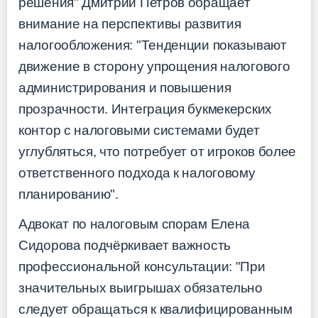
решения" Дмитрий Петров обращает
внимание на перспективы развития
налогообложения: "Тенденции показывают
движение в сторону упрощения налогового
администрирования и повышения
прозрачности. Интеграция букмекерских
контор с налоговыми системами будет
углубляться, что потребует от игроков более
ответственного подхода к налоговому
планированию".
Адвокат по налоговым спорам Елена
Сидорова подчёркивает важность
профессиональной консультации: "При
значительных выигрышах обязательно
следует обращаться к квалифицированным