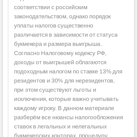
соответствии с российским
законодательством, однако порядок
уплаты налогов существенно
различается в зависимости от статуса
букмекера и размера выигрыша.
Согласно Налоговому кодексу РФ,
доходы от выигрышей облагаются
подоходным налогом по ставке 13% для
резидентов и 30% для нерезидентов,
при этом существуют льготы и
исключения, которые важно учитывать
каждому игроку. В данном материале
разберём все нюансы налогообложения
ставок в легальных и нелегальных
букмекерских конторах, процедуру