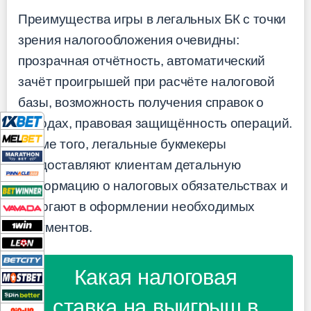
Преимущества игры в легальных БК с точки
зрения налогообложения очевидны:
прозрачная отчётность, автоматический
зачёт проигрышей при расчёте налоговой
базы, возможность получения справок о
доходах, правовая защищённость операций.
Кроме того, легальные букмекеры
предоставляют клиентам детальную
информацию о налоговых обязательствах и
помогают в оформлении необходимых
документов.
Какая налоговая
ставка на выигрыш в