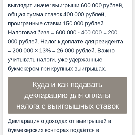
выглядит иначе: выигрыши 600 000 рублей,
общая сумма ставок 400 000 рублей,
проигранные ставки 150 000 рублей.
Налоговая база = 600 000 - 400 000 = 200
000 рублей. Налог к доплате для резидента
= 200 000 × 13% = 26 000 рублей. Важно
учитывать налоги, уже удержанные
букмекером при крупных выигрышах.
Куда и как подавать
декларацию для оплаты
налога с выигрышных ставок
Декларация о доходах от выигрышей в
букмекерских конторах подаётся в