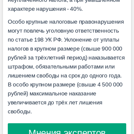
характере нарушения - 40%.
Особо крупные налоговые правонарушения
могут повлечь уголовную ответственность
по статье 198 УК РФ. Уклонение от уплаты
налогов в крупном размере (свыше 900 000
рублей за трёхлетний период) наказывается
штрафом, обязательными работами или
лишением свободы на срок до одного года.
В особо крупном размере (свыше 4 500 000
рублей) максимальное наказание
увеличивается до трёх лет лишения
свободы.
Мнения экспертов