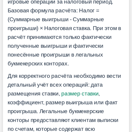
игровые операции за налоговый период.
Базовая формула расчёта: Налог =
(Суммарные выигрыши - Суммарные
проигрыши) × Налоговая ставка. При этом в
расчёт принимаются только фактически
полученные выигрыши и фактически
понесённые проигрыши в легальных
букмекерских конторах.
Для корректного расчёта необходимо вести
детальный учёт всех операций: дата
размещения ставки,
размер ставки
,
коэффициент, размер выигрыша или факт
проигрыша. Легальные букмекерские
конторы предоставляют клиентам выписки
по счетам, которые содержат всю