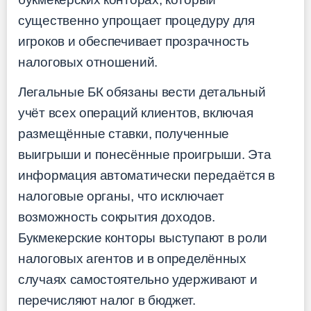
существенно упрощает процедуру для
игроков и обеспечивает прозрачность
налоговых отношений.
Легальные БК обязаны вести детальный
учёт всех операций клиентов, включая
размещённые ставки, полученные
выигрыши и понесённые проигрыши. Эта
информация автоматически передаётся в
налоговые органы, что исключает
возможность сокрытия доходов.
Букмекерские конторы выступают в роли
налоговых агентов и в определённых
случаях самостоятельно удерживают и
перечисляют налог в бюджет.