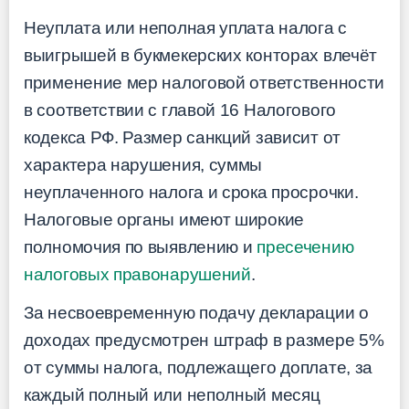
Неуплата или неполная уплата налога с
выигрышей в букмекерских конторах влечёт
применение мер налоговой ответственности
в соответствии с главой 16 Налогового
кодекса РФ. Размер санкций зависит от
характера нарушения, суммы
неуплаченного налога и срока просрочки.
Налоговые органы имеют широкие
полномочия по выявлению и
пресечению
налоговых правонарушений
.
За несвоевременную подачу декларации о
доходах предусмотрен штраф в размере 5%
от суммы налога, подлежащего доплате, за
каждый полный или неполный месяц