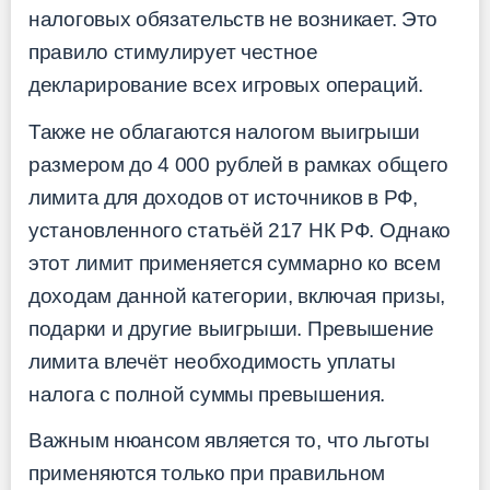
налоговых обязательств не возникает. Это
правило стимулирует честное
декларирование всех игровых операций.
Также не облагаются налогом выигрыши
размером до 4 000 рублей в рамках общего
лимита для доходов от источников в РФ,
установленного статьёй 217 НК РФ. Однако
этот лимит применяется суммарно ко всем
доходам данной категории, включая призы,
подарки и другие выигрыши. Превышение
лимита влечёт необходимость уплаты
налога с полной суммы превышения.
Важным нюансом является то, что льготы
применяются только при правильном