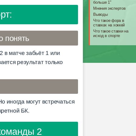
больше 1"
Мнения экспертов
рт:
Выводы
Что такое фора в
ставках на хоккей
Что такое ставки на
исход в спорте
го понять
2 в матче забьёт 1 или
вается результат только
Но иногда могут встречаться
кретной БК.
команды 2