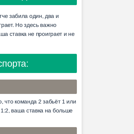
че забила один, два и
грает. Но здесь важно
аша ставка не проиграет и не
спорта:
, что команда 2 забьёт 1 или
1:2, ваша ставка на больше