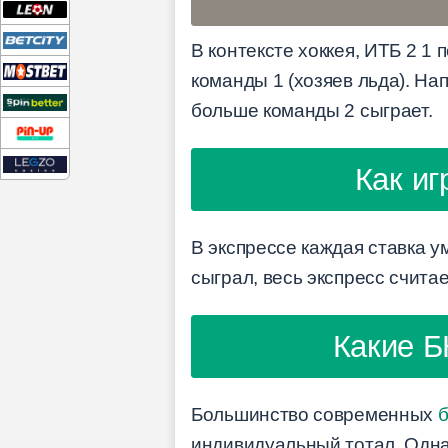
В контексте хоккея, ИТБ 2 1
команды 1 (хозяев льда). Нап
больше команды 2 сыграет.
Как иг
В экспрессе каждая ставка 
сыграл, весь экспресс счит
Какие Б
Большинство современных
б
индивидуальный тотал. Одн