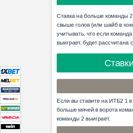
Ставка на больше команды 2 
свыше голов (или шайб в хок
учитывать, что если команда 
выиграет, будет рассчитана 
Ставки
Если вы ставите на ИТБ2 1 в 
больше мячей в ворота коман
команды 2 выиграет.