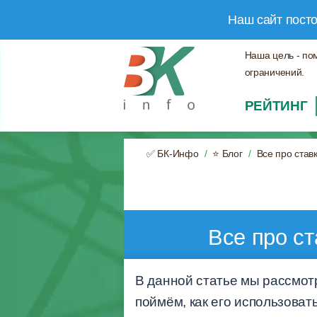
Наш сайт пост
Наша цель - по
ограничений.
РЕЙТИНГ
✅ БК-Инфо
⭐ Блог
Все про став
Все про с
В данной статье мы рассмотр
поймём, как его использоват