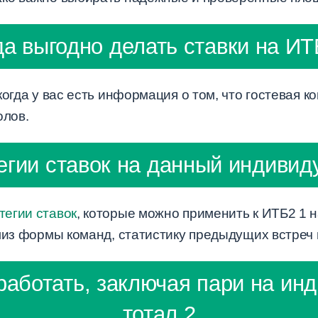
да выгодно делать ставки на ИТ
когда у вас есть информация о том, что гостевая 
олов.
тегии ставок на данный индивид
тегии ставок
, которые можно применить к ИТБ2 1 н
лиз формы команд, статистику предыдущих встреч 
работать, заключая пари на ин
тотал 2