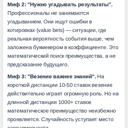
Миф 2: "Нужно угадывать результаты".
Профессионалы не занимаются
угадыванием. Они ищут ошибки в
котировках (value bets) — ситуации, где
реальная вероятность события выше, чем
заложена букмекером в коэффициенте. Это
математический поиск преимущества, а не
предсказание будущего.
Миф 3: "Везение важнее знаний".
На
короткой дистанции 10-50 ставок везение
действительно играет огромную роль. Но на
длинной дистанции 1000+ ставок
математическое преимущество неизбежно
проявляется. Случайность уступает место
закономерности.