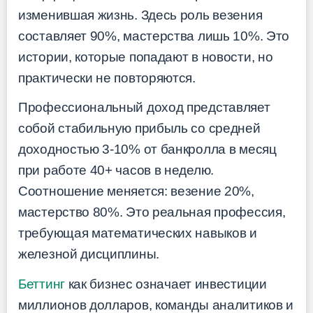
изменившая жизнь. Здесь роль везения
составляет 90%, мастерства лишь 10%. Это
истории, которые попадают в новости, но
практически не повторяются.
Профессиональный доход представляет
собой стабильную прибыль со средней
доходностью 3-10% от банкролла в месяц
при работе 40+ часов в неделю.
Соотношение меняется: везение 20%,
мастерство 80%. Это реальная профессия,
требующая математических навыков и
железной дисциплины.
Беттинг
как бизнес означает инвестиции
миллионов долларов, команды аналитиков и