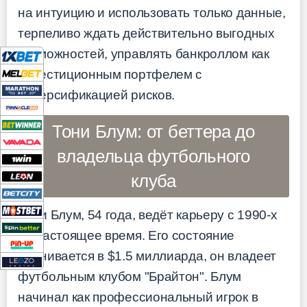
на интуицию и использовать только данные,
терпеливо ждать действительно выгодных
возможностей, управлять банкроллом как
инвестиционным портфелем с
диверсификацией рисков.
Тони Блум: от беттера до
владельца футбольного
клуба
Тони Блум, 54 года, ведёт карьеру с 1990-х
по настоящее время. Его состояние
оценивается в $1.5 миллиарда, он владеет
футбольным клубом "Брайтон". Блум
начинал как профессиональный игрок в