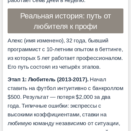
работает семь дней в неделю.
Реальная история: путь от
любителя к профи
Алекс (имя изменено), 32 года, бывший
программист с 10-летним опытом в беттинге,
из которых 5 лет работает профессионалом.
Его путь состоял из четырёх этапов.
Этап 1: Любитель (2013-2017).
Начал
ставить на футбол интуитивно с банкроллом
$500. Результат — потеря $2,000 за два
года. Типичные ошибки: экспрессы с
высокими коэффициентами, ставки на
любимую команду независимо от ситуации,