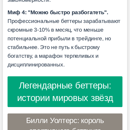
Миф 4: "Можно быстро разбогатеть".
Профессиональные беттеры зарабатывают
скромные 3-10% в месяц, что меньше
потенциальной прибыли в трейдинге, но
стабильнее. Это не путь к быстрому
богатству, а марафон терпеливых и
дисциплинированных.
Легендарные беттеры:
истории мировых звёзд
Билли Уолтерс: король