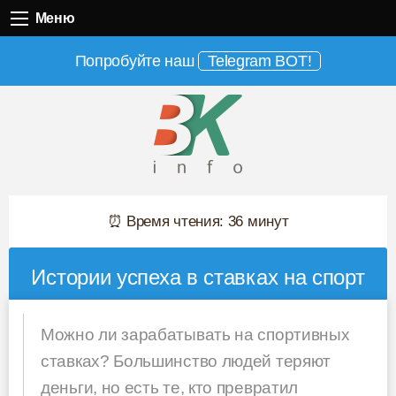
Меню
Меню
Попробуйте наш
Telegram BOT!
⏰ Время чтения: 36 минут
Истории успеха в ставках на спорт
Можно ли зарабатывать на спортивных
ставках? Большинство людей теряют
деньги, но есть те, кто превратил