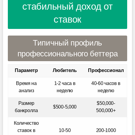
стабильный доход от
ставок
Типичный профиль
профессионального беттера
Параметр
Любитель
Профессионал
Время на
1-2 часа в
40-60 часов в
анализ
неделю
неделю
Размер
$50,000-
$500-5,000
банкролла
500,000+
Количество
ставок в
10-50
200-1000