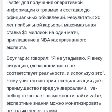
Twitter для получения оперативной
информации о травмах и составах до
официальных объявлений. Результаты: 20
лет прибыльной карьеры, максимальная
ставка $1 миллион на один матч,
приглашение в NBA как признанного
эксперта.
Воулгарис говорил: "Я не угадываю. Я вижу
ситуацию, где коэффициент не
соответствует реальности, и использую это".
Чему учит его история: специализация даёт
преимущество перед универсалами, live-
betting открывает возможности найти value,
экспертные знания можно монетизировать
не только через ставки.