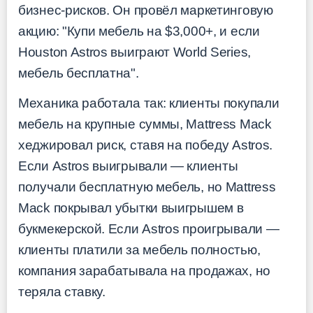
бизнес-рисков. Он провёл маркетинговую
акцию: "Купи мебель на $3,000+, и если
Houston Astros выиграют World Series,
мебель бесплатна".
Механика работала так: клиенты покупали
мебель на крупные суммы, Mattress Mack
хеджировал риск, ставя на победу Astros.
Если Astros выигрывали — клиенты
получали бесплатную мебель, но Mattress
Mack покрывал убытки выигрышем в
букмекерской. Если Astros проигрывали —
клиенты платили за мебель полностью,
компания зарабатывала на продажах, но
теряла ставку.