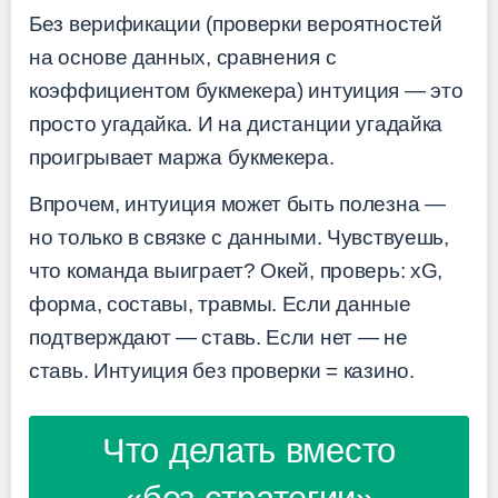
Без верификации (проверки вероятностей
на основе данных, сравнения с
коэффициентом букмекера) интуиция — это
просто угадайка. И на дистанции угадайка
проигрывает маржа букмекера.
Впрочем, интуиция может быть полезна —
но только в связке с данными. Чувствуешь,
что команда выиграет? Окей, проверь: xG,
форма, составы, травмы. Если данные
подтверждают — ставь. Если нет — не
ставь. Интуиция без проверки = казино.
Что делать вместо