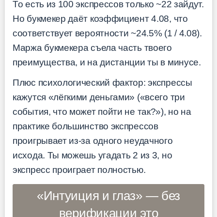
То есть из 100 экспрессов только ~22 зайдут.
Но букмекер даёт коэффициент 4.08, что
соответствует вероятности ~24.5% (1 / 4.08).
Маржа букмекера съела часть твоего
преимущества, и на дистанции ты в минусе.
Плюс психологический фактор: экспрессы
кажутся «лёгкими деньгами» («всего три
события, что может пойти не так?»), но на
практике большинство экспрессов
проигрывает из-за одного неудачного
исхода. Ты можешь угадать 2 из 3, но
экспресс проиграет полностью.
«Интуиция и глаз» — без
верификации это