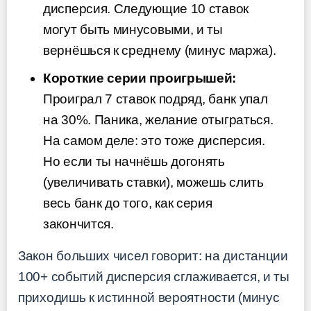
дисперсия. Следующие 10 ставок
могут быть минусовыми, и ты
вернёшься к среднему (минус маржа).
Короткие серии проигрышей:
Проиграл 7 ставок подряд, банк упал
на 30%. Паника, желание отыграться.
На самом деле: это тоже дисперсия.
Но если ты начнёшь догонять
(увеличивать ставки), можешь слить
весь банк до того, как серия
закончится.
Закон больших чисел говорит: на дистанции
100+ событий дисперсия сглаживается, и ты
приходишь к истинной вероятности (минус