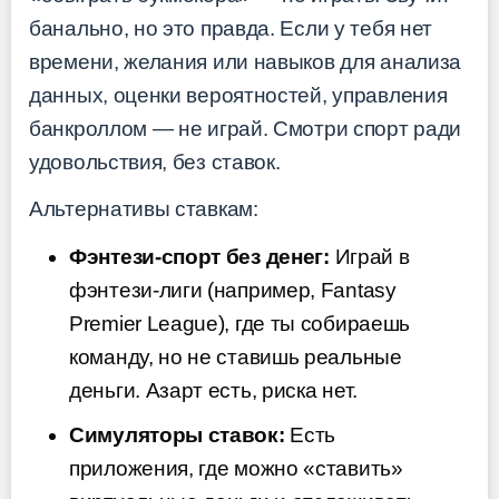
банально, но это правда. Если у тебя нет
времени, желания или навыков для анализа
данных, оценки вероятностей, управления
банкроллом — не играй. Смотри спорт ради
удовольствия, без ставок.
Альтернативы ставкам:
Фэнтези-спорт без денег:
Играй в
фэнтези-лиги (например, Fantasy
Premier League), где ты собираешь
команду, но не ставишь реальные
деньги. Азарт есть, риска нет.
Симуляторы ставок:
Есть
приложения, где можно «ставить»