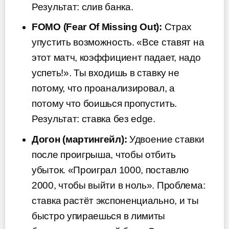
Результат: слив банка.
FOMO (Fear Of Missing Out):
Страх
упустить возможность. «Все ставят на
этот матч, коэффициент падает, надо
успеть!». Ты входишь в ставку не
потому, что проанализировал, а
потому что боишься пропустить.
Результат: ставка без edge.
Догон (мартингейл):
Удвоение ставки
после проигрыша, чтобы отбить
убыток. «Проиграл 1000, поставлю
2000, чтобы выйти в ноль». Проблема:
ставка растёт экспоненциально, и ты
быстро упираешься в лимиты