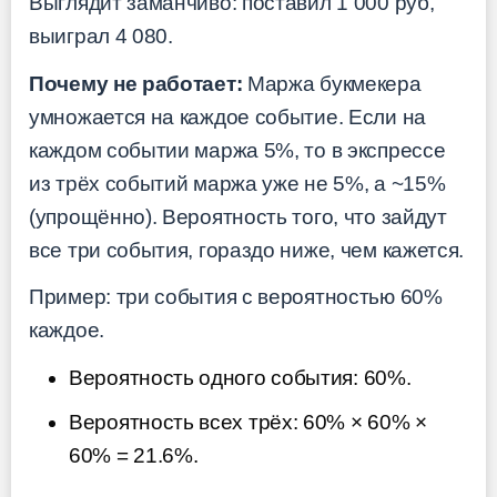
Выглядит заманчиво: поставил 1 000 руб,
выиграл 4 080.
Почему не работает:
Маржа букмекера
умножается на каждое событие. Если на
каждом событии маржа 5%, то в экспрессе
из трёх событий маржа уже не 5%, а ~15%
(упрощённо). Вероятность того, что зайдут
все три события, гораздо ниже, чем кажется.
Пример: три события с вероятностью 60%
каждое.
Вероятность одного события: 60%.
Вероятность всех трёх: 60% × 60% ×
60% = 21.6%.