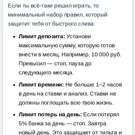
Если ты всё-таки решил играть, то
минимальный набор правил, который
защитит тебя от быстрого слива:
Лимит депозита:
Установи
максимальную сумму, которую готов
внести в месяц. Например, 10 000 руб.
Превысил — стоп, пауза до
следующего месяца.
Лимит времени:
Не больше 1–2 часов
в день на ставки и анализ. Ставки не
должны поглощать всю твою жизнь.
Лимит потерь на день:
Если потерял
5% банка за день — стоп. Завтра
новый день. Это защищает от тильта и