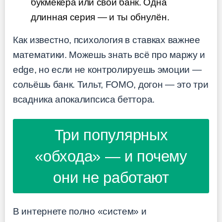
букмекера или свой банк. Одна
длинная серия — и ты обнулён.
Как известно, психология в ставках важнее
математики. Можешь знать всё про маржу и
edge, но если не контролируешь эмоции —
сольёшь банк. Тильт, FOMO, догон — это три
всадника апокалипсиса беттора.
Три популярных
«обхода» — и почему
они не работают
В интернете полно «систем» и