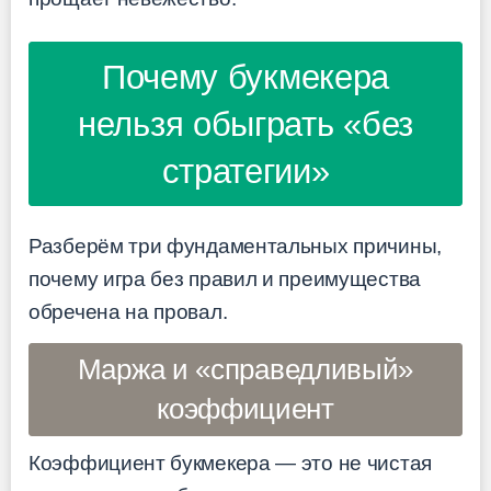
Почему букмекера
нельзя обыграть «без
стратегии»
Разберём три фундаментальных причины,
почему игра без правил и преимущества
обречена на провал.
Маржа и «справедливый»
коэффициент
Коэффициент букмекера — это не чистая