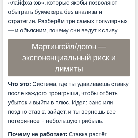
«лайфхаков», которые якобы позволяют
обыграть букмекера без анализа и
стратегии. Разберём три самых популярных
— и объясним, почему они ведут к сливу.
Мартингейл/догон —
экспоненциальный риск и
лимиты
Что это:
Система, где ты удваиваешь ставку
после каждого проигрыша, чтобы отбить
убыток и выйти в плюс. Идея: рано или
поздно ставка зайдёт, и ты вернёшь всё
потерянное + небольшую прибыль.
Почему не работает:
Ставка растёт