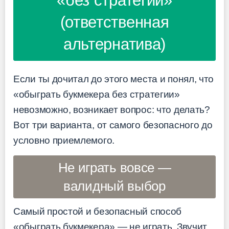
«без стратегии»
(ответственная
альтернатива)
Если ты дочитал до этого места и понял, что
«обыграть букмекера без стратегии»
невозможно, возникает вопрос: что делать?
Вот три варианта, от самого безопасного до
условно приемлемого.
Не играть вовсе —
валидный выбор
Самый простой и безопасный способ
«обыграть букмекера» — не играть. Звучит