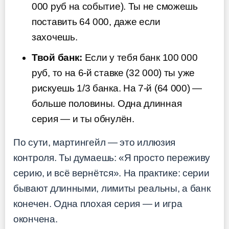
000 руб на событие). Ты не сможешь
поставить 64 000, даже если
захочешь.
Твой банк:
Если у тебя банк 100 000
руб, то на 6-й ставке (32 000) ты уже
рискуешь 1/3 банка. На 7-й (64 000) —
больше половины. Одна длинная
серия — и ты обнулён.
По сути, мартингейл — это иллюзия
контроля. Ты думаешь: «Я просто переживу
серию, и всё вернётся». На практике: серии
бывают длинными, лимиты реальны, а банк
конечен. Одна плохая серия — и игра
окончена.