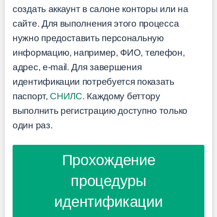
создать аккаунт в салоне конторы или на
сайте. Для выполнения этого процесса
нужно предоставить персональную
информацию, например, ФИО, телефон,
адрес, e-mail. Для завершения
идентификации потребуется показать
паспорт,
СНИЛС
. Каждому беттору
выполнить регистрацию доступно только
один раз.
Прохождение
процедуры
идентификации