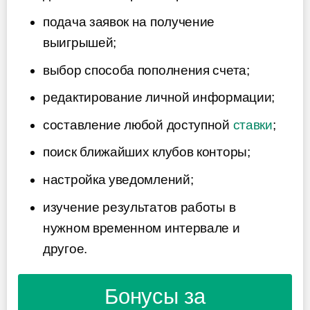
подача заявок на получение
выигрышей;
выбор способа пополнения счета;
редактирование личной информации;
составление любой доступной
ставки
;
поиск ближайших клубов конторы;
настройка уведомлений;
изучение результатов работы в
нужном временном интервале и
другое.
Бонусы за