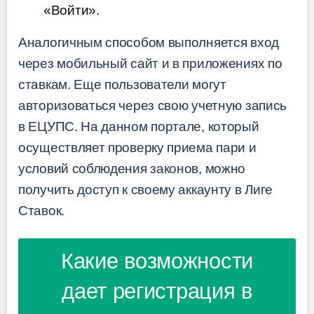
«Войти».
Аналогичным способом выполняется вход
через мобильный сайт и в приложениях по
ставкам. Еще пользователи могут
авторизоваться через свою учетную запись
в ЕЦУПС. На данном портале, который
осуществляет проверку приема пари и
условий соблюдения законов, можно
получить доступ к своему аккаунту в Лиге
Ставок.
Какие возможности
дает регистрация в