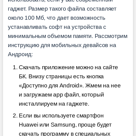
гаджет. Размер такого файла составляет
около 100 Мб, что дает возможность
устанавливать софт на устройства с
минимальным объемом памяти. Рассмотрим
инструкцию для мобильных девайсов на
Андроид:
Скачать приложение можно на сайте
БК. Внизу страницы есть кнопка
«Доступно для Android». Жмем на нее
и загружаем app файл, который
инсталлируем на гаджете.
Если вы используете смартфон
Huawei или Samsung, проще будет
скачать программу в специальных