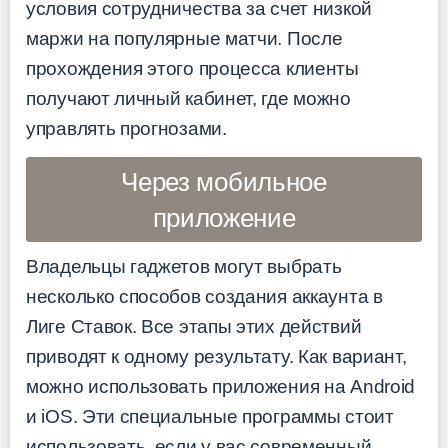
условия сотрудничества за счет низкой
маржи на популярные матчи. После
прохождения этого процесса клиенты
получают личный кабинет, где можно
управлять прогнозами.
Через мобильное
приложение
Владельцы гаджетов могут выбрать
несколько способов создания аккаунта в
Лиге Ставок. Все этапы этих действий
приводят к одному результату. Как вариант,
можно использовать приложения на Android
и iOS. Эти специальные программы стоит
использовать, если у вас современный