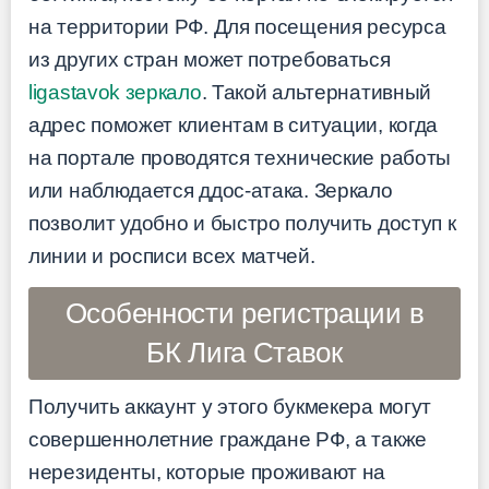
на территории РФ. Для посещения ресурса
из других стран может потребоваться
ligastavok зеркало
. Такой альтернативный
адрес поможет клиентам в ситуации, когда
на портале проводятся технические работы
или наблюдается ддос-атака. Зеркало
позволит удобно и быстро получить доступ к
линии и росписи всех матчей.
Особенности регистрации в
БК Лига Ставок
Получить аккаунт у этого букмекера могут
совершеннолетние граждане РФ, а также
нерезиденты, которые проживают на