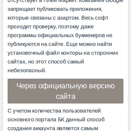
отсутствует в Плей Маркет. Компания Google
запрещает публиковать приложения,
которые связаны с азартом. Весь софт
проходит проверку, поэтому даже
программы официальных букмекеров не
публикуются на сайте. Еще можно найти
установочный файл конторы на сторонних
сайтах, но этот способ самый
небезопасный.
Через официальную версию
сайта
С учетом количества пользователей
основного портала БК данный способ
создания аккаунта является самым