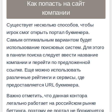
Как попасть на сайт
компании
Существует несколько способов, чтобы
игрок смог открыть портал букмекера.
Самым оптимальным вариантом будет
использование поисковых систем. Для этого
в панели поиска следует ввести название
компании и перейти по предложенной
ссылке. Еще можно использовать
различные рейтинги и сервисы, где
предоставляется URL букмекера.
Важно отметить, что данная контора
легально работает на российском рынке
беттинга, поэтому ее портал не блокируется