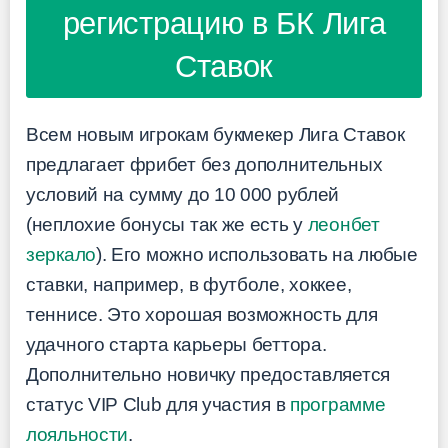
регистрацию в БК Лига
Ставок
Всем новым игрокам букмекер Лига Ставок
предлагает фрибет без дополнительных
условий на сумму до 10 000 рублей
(неплохие бонусы так же есть у
леонбет
зеркало
). Его можно использовать на любые
ставки, например, в футболе, хоккее,
теннисе. Это хорошая возможность для
удачного старта карьеры беттора.
Дополнительно новичку предоставляется
статус VIP Club для участия в
программе
лояльности
.