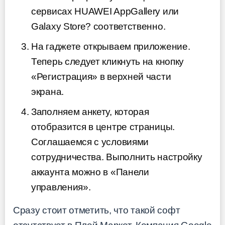
сервисах HUAWEI AppGallery или
Galaxy Store? соответственно.
На гаджете открываем приложение.
Теперь следует кликнуть на кнопку
«Регистрация» в верхней части
экрана.
Заполняем анкету, которая
отобразится в центре страницы.
Соглашаемся с условиями
сотрудничества. Выполнить настройку
аккаунта можно в «Панели
управления».
Сразу стоит отметить, что такой софт