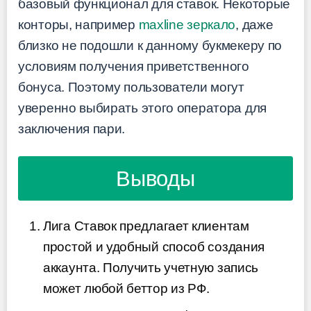
базовый функционал для ставок. Некоторые
конторы, например
maxline зеркало
, даже
близко не подошли к данному букмекеру по
условиям получения приветственного
бонуса. Поэтому пользователи могут
уверенно выбирать этого оператора для
заключения пари.
Выводы
Лига Ставок предлагает клиентам
простой и удобный способ создания
аккаунта. Получить учетную запись
может любой беттор из РФ.