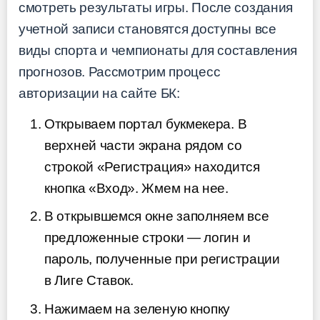
смотреть результаты игры. После создания
учетной записи становятся доступны все
виды спорта и чемпионаты для составления
прогнозов. Рассмотрим процесс
авторизации на сайте БК:
Открываем портал букмекера. В
верхней части экрана рядом со
строкой «Регистрация» находится
кнопка «Вход». Жмем на нее.
В открывшемся окне заполняем все
предложенные строки — логин и
пароль, полученные при регистрации
в Лиге Ставок.
Нажимаем на зеленую кнопку