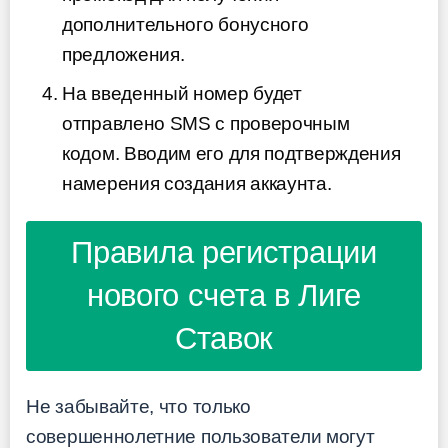
дополнительного бонусного
предложения.
На введенный номер будет
отправлено SMS с проверочным
кодом. Вводим его для подтверждения
намерения создания аккаунта.
Правила регистрации
нового счета в Лиге
Ставок
Не забывайте, что только
совершеннолетние пользователи могут