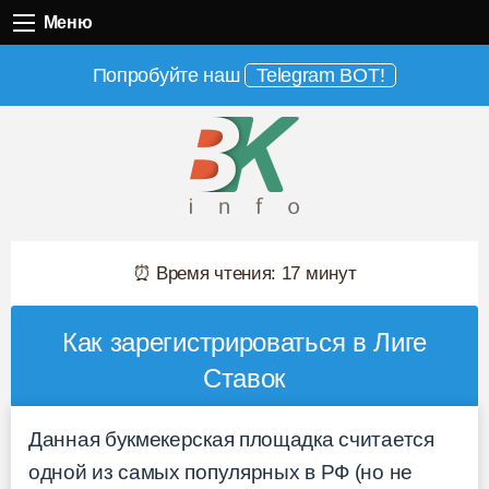
Меню
Меню
Попробуйте наш
Telegram BOT!
⏰ Время чтения: 17 минут
Как зарегистрироваться в Лиге
Ставок
Данная букмекерская площадка считается
одной из самых популярных в РФ (но не