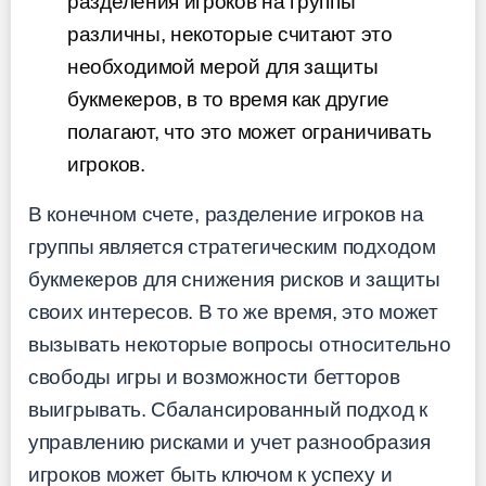
разделения игроков на группы
различны, некоторые считают это
необходимой мерой для защиты
букмекеров, в то время как другие
полагают, что это может ограничивать
игроков.
В конечном счете, разделение игроков на
группы является стратегическим подходом
букмекеров для снижения рисков и защиты
своих интересов. В то же время, это может
вызывать некоторые вопросы относительно
свободы игры и возможности бетторов
выигрывать. Сбалансированный подход к
управлению рисками и учет разнообразия
игроков может быть ключом к успеху и