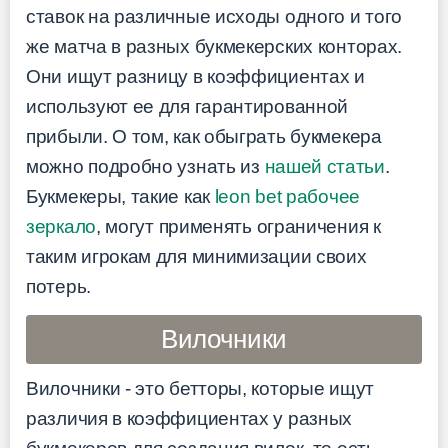
ставок на различные исходы одного и того
же матча в разных букмекерских конторах.
Они ищут разницу в коэффициентах и
используют ее для гарантированной
прибыли. О том, как обыграть букмекера
можно подробно узнать из
нашей статьи
.
Букмекеры, такие как
leon bet рабочее
зеркало
, могут применять ограничения к
таким игрокам для минимизации своих
потерь.
Вилочники
Вилочники - это бетторы, которые ищут
различия в коэффициентах у разных