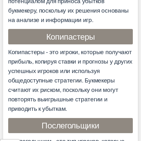
потенциалом для приноса убытков
букмекеру, поскольку их решения основаны
на анализе и информации игр.
Копипастеры
Копипастеры - это игроки, которые получают
прибыль, копируя ставки и прогнозы у других
успешных игроков или используя
общедоступные стратегии. Букмекеры
считают их риском, поскольку они могут
повторять выигрышные стратегии и
приводить к убыткам.
Послегольщики