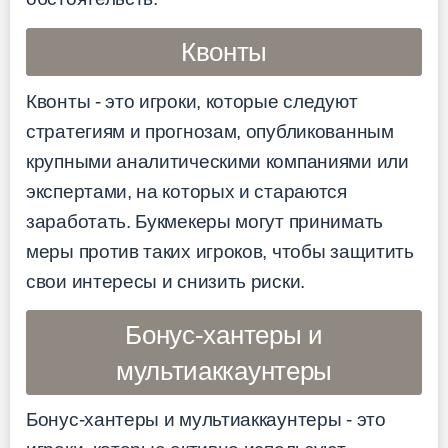
Квонты
Квонты - это игроки, которые следуют
стратегиям и прогнозам, опубликованным
крупными аналитическими компаниями или
экспертами, на которых и стараются
заработать. Букмекеры могут принимать
меры против таких игроков, чтобы защитить
свои интересы и снизить риски.
Бонус-хантеры и
мультиаккаунтеры
Бонус-хантеры и мультиаккаунтеры - это