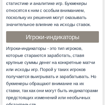
статистике и аналитике игр. Букмекеры
относятся к ним с особым вниманием,
поскольку их решения могут оказывать
значительное влияние на исходы ставок.
Игроки-индикаторы
Игроки-индикаторы - это тип игроков,
которые стараются заработать, ставя
крупные суммы денег на конкретные матчи
или исходы игр. Порой у таких игроков
получается выигрывать и зарабатывать. Но
букмекеры обращают внимание на их
ставки, так как они могут быть индикаторами
предстоящих изменений или необычных
обстоятельств.