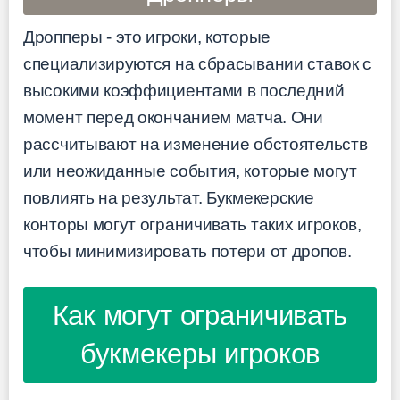
Дропперы - это игроки, которые
специализируются на сбрасывании ставок с
высокими коэффициентами в последний
момент перед окончанием матча. Они
рассчитывают на изменение обстоятельств
или неожиданные события, которые могут
повлиять на результат. Букмекерские
конторы могут ограничивать таких игроков,
чтобы минимизировать потери от дропов.
Как могут ограничивать
букмекеры игроков