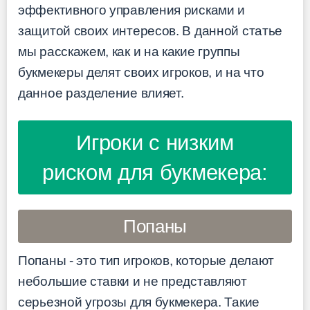
эффективного управления рисками и
защитой своих интересов. В данной статье
мы расскажем, как и на какие группы
букмекеры делят своих игроков, и на что
данное разделение влияет.
Игроки с низким
риском для букмекера:
Попаны
Попаны - это тип игроков, которые делают
небольшие ставки и не представляют
серьезной угрозы для букмекера. Такие