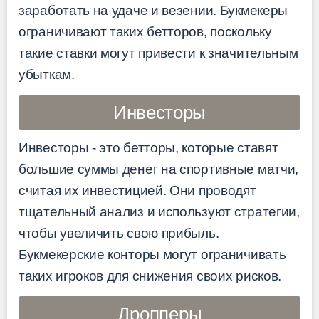
заработать на удаче и везении. Букмекеры
ограничивают таких бетторов, поскольку
такие ставки могут привести к значительным
убыткам.
Инвесторы
Инвесторы - это бетторы, которые ставят
большие суммы денег на спортивные матчи,
считая их инвестицией. Они проводят
тщательный анализ и используют стратегии,
чтобы увеличить свою прибыль.
Букмекерские конторы могут ограничивать
таких игроков для снижения своих рисков.
Дропперы