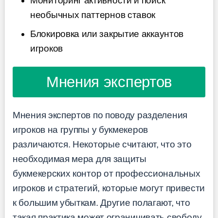
Мониторинг активности и поиск
необычных паттернов ставок
Блокировка или закрытие аккаунтов
игроков
Мнения экспертов
Мнения экспертов по поводу разделения
игроков на группы у букмекеров
различаются. Некоторые считают, что это
необходимая мера для защиты
букмекерских контор от профессиональных
игроков и стратегий, которые могут привести
к большим убыткам. Другие полагают, что
такая практика может ограничивать свободу