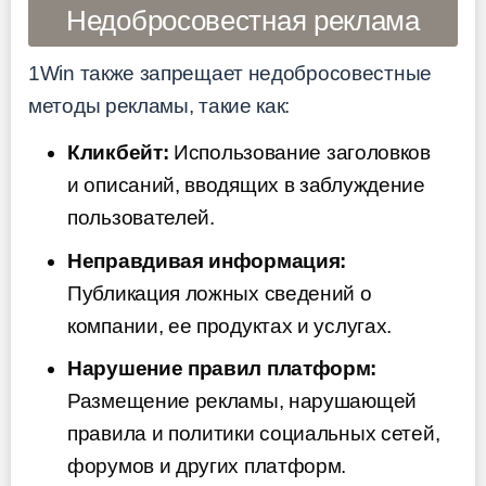
Недобросовестная реклама
1Win также запрещает недобросовестные
методы рекламы, такие как:
Кликбейт:
Использование заголовков
и описаний, вводящих в заблуждение
пользователей.
Неправдивая информация:
Публикация ложных сведений о
компании, ее продуктах и услугах.
Нарушение правил платформ:
Размещение рекламы, нарушающей
правила и политики социальных сетей,
форумов и других платформ.