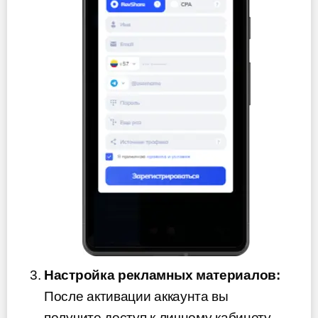
Настройка рекламных материалов:
После активации аккаунта вы
получите доступ к личному кабинету,