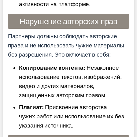
активности на платформе.
Нарушение авторских прав
Партнеры должны соблюдать авторские
права и не использовать чужие материалы
без разрешения. Это включает в себя:
Копирование контента:
Незаконное
использование текстов, изображений,
видео и других материалов,
защищенных авторским правом.
Плагиат:
Присвоение авторства
чужих работ или использование их без
указания источника.