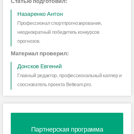
Статью подготовил:
Назаренко Антон
Профессионал спортпрогнозирования,
неоднократный победитель конкурсов
прогнозов.
Материал проверил:
Донсков Евгений
Главный редактор, профессиональный каппер и
сооснователь проекта Betteam.pro.
Партнерская программа