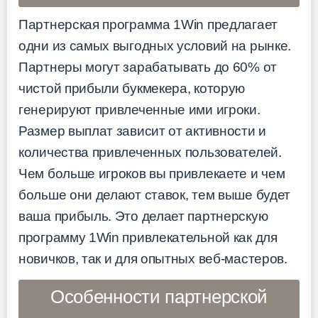
Партнерская программа 1Win предлагает
одни из самых выгодных условий на рынке.
Партнеры могут зарабатывать до 60% от
чистой прибыли букмекера, которую
генерируют привлеченные ими игроки.
Размер выплат зависит от активности и
количества привлеченных пользователей.
Чем больше игроков вы привлекаете и чем
больше они делают ставок, тем выше будет
ваша прибыль. Это делает партнерскую
программу 1Win привлекательной как для
новичков, так и для опытных веб-мастеров.
Особенности партнерской