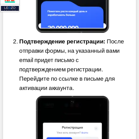
Подтверждение регистрации:
После
отправки формы, на указанный вами
email придет письмо с
подтверждением регистрации.
Перейдите по ссылке в письме для
активации аккаунта.