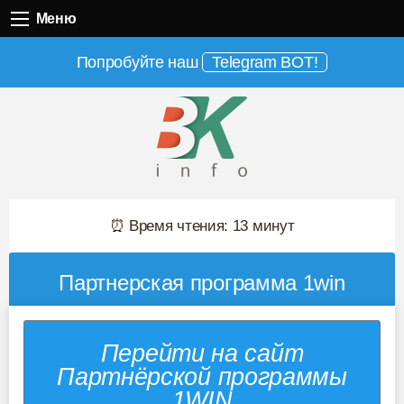
Меню
Меню
Попробуйте наш
Telegram BOT!
⏰ Время чтения: 13 минут
Партнерская программа 1win
Перейти на сайт
Партнёрской программы
1WIN