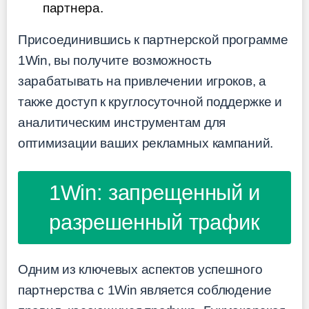
партнера.
Присоединившись к партнерской программе
1Win, вы получите возможность
зарабатывать на привлечении игроков, а
также доступ к круглосуточной поддержке и
аналитическим инструментам для
оптимизации ваших рекламных кампаний.
1Win: запрещенный и
разрешенный трафик
Одним из ключевых аспектов успешного
партнерства с 1Win является соблюдение