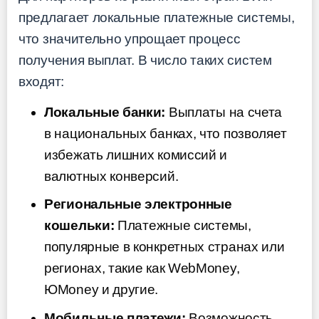
предлагает локальные платежные системы,
что значительно упрощает процесс
получения выплат. В число таких систем
входят:
Локальные банки:
Выплаты на счета
в национальных банках, что позволяет
избежать лишних комиссий и
валютных конверсий.
Региональные электронные
кошельки:
Платежные системы,
популярные в конкретных странах или
регионах, такие как WebMoney,
ЮMoney и другие.
Мобильные платежи:
Возможность