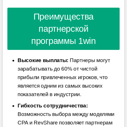
Преимущества
партнерской
программы 1win
Высокие выплаты:
Партнеры могут
зарабатывать до 60% от чистой
прибыли привлеченных игроков, что
является одним из самых высоких
показателей в индустрии.
Гибкость сотрудничества:
Возможность выбора между моделями
CPA и RevShare позволяет партнерам