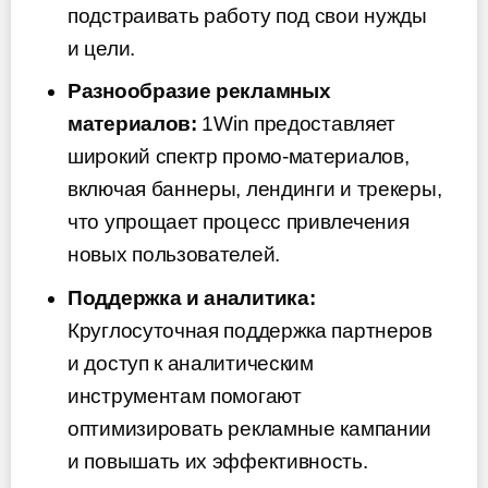
подстраивать работу под свои нужды
и цели.
Разнообразие рекламных
материалов:
1Win предоставляет
широкий спектр промо-материалов,
включая баннеры, лендинги и трекеры,
что упрощает процесс привлечения
новых пользователей.
Поддержка и аналитика:
Круглосуточная поддержка партнеров
и доступ к аналитическим
инструментам помогают
оптимизировать рекламные кампании
и повышать их эффективность.