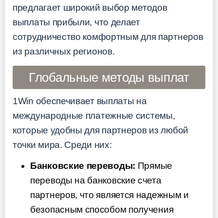
предлагает широкий выбор методов
выплаты прибыли, что делает
сотрудничество комфортным для партнеров
из различных регионов.
Глобальные методы выплат
1Win обеспечивает выплаты на
международные платежные системы,
которые удобны для партнеров из любой
точки мира. Среди них:
Банковские переводы:
Прямые
переводы на банковские счета
партнеров, что является надежным и
безопасным способом получения