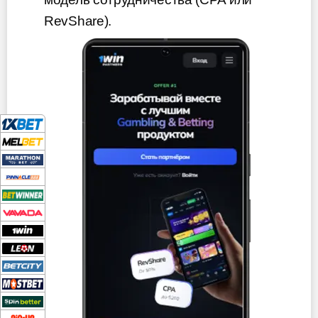
RevShare).