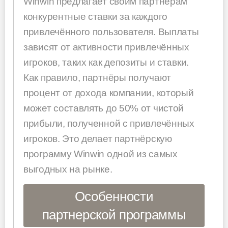
Winwin предлагает своим партнёрам
конкурентные ставки за каждого
привлечённого пользователя. Выплаты
зависят от активности привлечённых
игроков, таких как депозиты и ставки.
Как правило, партнёры получают
процент от дохода компании, который
может составлять до 50% от чистой
прибыли, полученной с привлечённых
игроков. Это делает партнёрскую
программу Winwin одной из самых
выгодных на рынке.
Особенности
партнерской программы