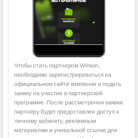
Чтобы стать партнером Winwin,
необходимо зарегистрироваться на
официальном сайте компании и подать
заявку на участие в партнерской
программе. После рассмотрения заявки
партнёру будет предоставлен доступ к
личному кабинету, рекламным
материалам и уникальной ссылке для