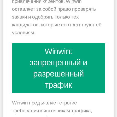
привлечения клиентов. Winwin
оставляет за собой право проверять
заявки и одобрять только тех
кандидатов, которые соответствуют её
условиям.
Winwin:
запрещенный и
разрешенный
трафик
Winwin предъявляет строгие
требования к источникам трафика,