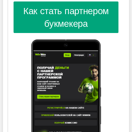
Как стать партнером
букмекера