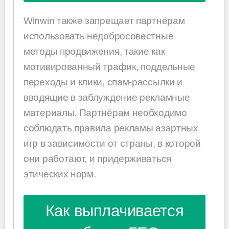
Winwin также запрещает партнёрам
использовать недобросовестные
методы продвижения, такие как
мотивированный трафик, поддельные
переходы и клики, спам-рассылки и
вводящие в заблуждение рекламные
материалы. Партнёрам необходимо
соблюдать правила рекламы азартных
игр в зависимости от страны, в которой
они работают, и придерживаться
этических норм.
Как выплачивается