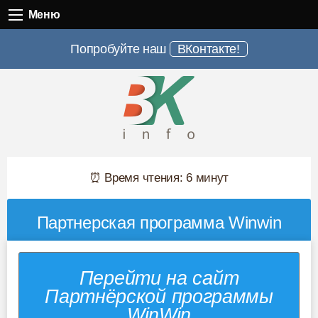
Меню
Меню
Попробуйте наш
ВКонтакте!
⏰ Время чтения: 6 минут
Партнерская программа Winwin
Перейти на сайт
Партнёрской программы
WinWin