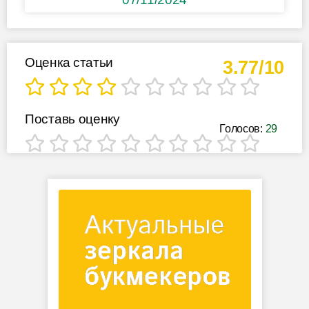
Оценка статьи
3.77/10
Поставь оценку
Голосов:
29