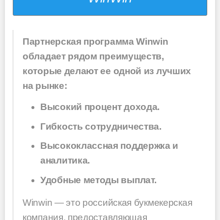
Партнерская программа Winwin
обладает рядом преимуществ,
которые делают ее одной из лучших
на рынке:
Высокий процент дохода.
Гибкость сотрудничества.
Высококлассная поддержка и
аналитика.
Удобные методы выплат.
Winwin — это российская букмекерская
компания, предоставляющая