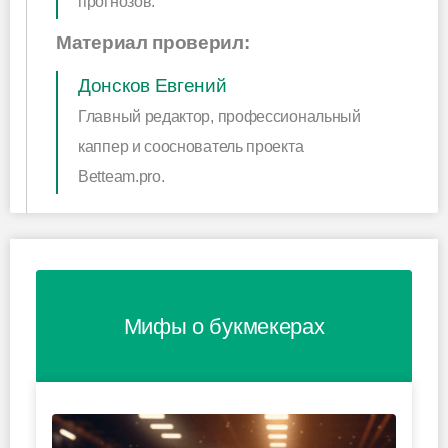
прогнозов.
Материал проверил:
Донсков Евгений
Главный редактор, профессиональный
каппер и сооснователь проекта
Betteam.pro.
Мифы о букмекерах