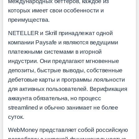
международных беттеров, каждое из
которых имеет свои особенности и
преимущества.
NETELLER и Skrill принадлежат одной
компании Paysafe и являются ведущими
платежными системами в игорной
индустрии. Они предлагают мгновенные
депозиты, быстрые выводы, собственные
дебетовые карты и программы лояльности
для активных пользователей. Верификация
аккаунта обязательна, но процесс
streamlined и обычно занимает не более
суток.
WebMoney представляет собой российскую