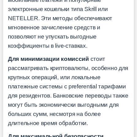
электронные кошельки типа Skrill или
NETELLER. Эти методы обеспечивают
мгновенное зачисление средств и
позволяют не упускать выгодные
коэффициенты в live-ставках.
Для минимизации комиссий
стоит
рассматривать криптовалюты, особенно для
крупных операций, или локальные
платежные системы с preferential тарифами
для резидентов. Банковские переводы также
могут быть экономически выгодными для
больших сумм, несмотря на более
длительное время обработки.
Для максимальной безопасности