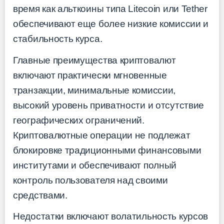
время как альткоины типа Litecoin или Tether
обеспечивают еще более низкие комиссии и
стабильность курса.
Главные преимущества криптовалют
включают практически мгновенные
транзакции, минимальные комиссии,
высокий уровень приватности и отсутствие
географических ограничений.
Криптовалютные операции не подлежат
блокировке традиционными финансовыми
институтами и обеспечивают полный
контроль пользователя над своими
средствами.
Недостатки включают волатильность курсов