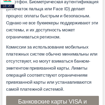
смартфон. Биометрическая аутентификация
(отпечаток пальца или Face ID) делает
процесс оплаты быстрым и безопасным.
Однако не все букмекеры поддерживают эти
системы, и их доступность может
ограничиваться регионом.
Комиссии за использование мобильных
платежных систем обычно минимальны или
отсутствуют, но могут взиматься банком-
эмитентом привязанной карты. Лимиты
операций соответствуют ограничениям
привязанной карты или устанавливаются
самой платежной системой.
Банковские карты VISA и