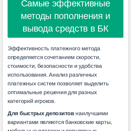
Самые эффективные
методы пополнения и
вывода средств в БК
Эффективность платежного метода
определяется сочетанием скорости,
стоимости, безопасности и удобства
использования. Анализ различных
платежных систем позволяет выделить
оптимальные решения для разных
категорий игроков.
Для быстрых депозитов
наилучшими
вариантами являются банковские карты,
мобильные платежи и популярные