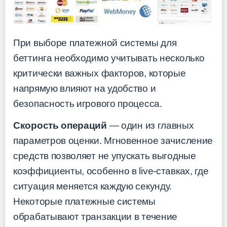
При выборе платежной системы для
беттинга необходимо учитывать несколько
критически важных факторов, которые
напрямую влияют на удобство и
безопасность игрового процесса.
Скорость операций
— один из главных
параметров оценки. Мгновенное зачисление
средств позволяет не упускать выгодные
коэффициенты, особенно в live-ставках, где
ситуация меняется каждую секунду.
Некоторые платежные системы
обрабатывают транзакции в течение