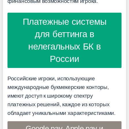
финансовым возможностям игрока.
Платежные системы
для беттинга в
нелегальных БК в
России
Российские игроки, использующие
международные букмекерские конторы,
имеют доступ к широкому спектру
платежных решений, каждое из которых
обладает уникальными характеристиками.
Google pay, Apple pay и