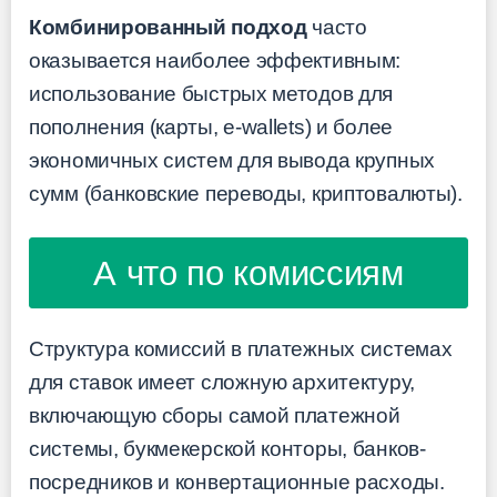
Комбинированный подход
часто
оказывается наиболее эффективным:
использование быстрых методов для
пополнения (карты, e-wallets) и более
экономичных систем для вывода крупных
сумм (банковские переводы, криптовалюты).
А что по комиссиям
Структура комиссий в платежных системах
для ставок имеет сложную архитектуру,
включающую сборы самой платежной
системы, букмекерской конторы, банков-
посредников и конвертационные расходы.