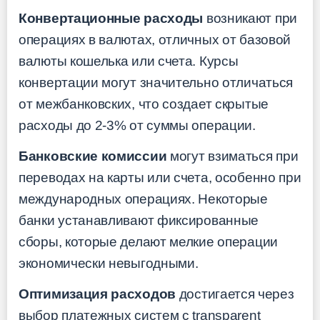
Конвертационные расходы
возникают при
операциях в валютах, отличных от базовой
валюты кошелька или счета. Курсы
конвертации могут значительно отличаться
от межбанковских, что создает скрытые
расходы до 2-3% от суммы операции.
Банковские комиссии
могут взиматься при
переводах на карты или счета, особенно при
международных операциях. Некоторые
банки устанавливают фиксированные
сборы, которые делают мелкие операции
экономически невыгодными.
Оптимизация расходов
достигается через
выбор платежных систем с transparent