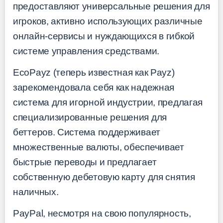
предоставляют универсальные решения для
игроков, активно использующих различные
онлайн-сервисы и нуждающихся в гибкой
системе управления средствами.
EcoPayz (теперь известная как Payz)
зарекомендовала себя как надежная
система для игорной индустрии, предлагая
специализированные решения для
беттеров. Система поддерживает
множественные валюты, обеспечивает
быстрые переводы и предлагает
собственную дебетовую карту для снятия
наличных.
PayPal, несмотря на свою популярность,