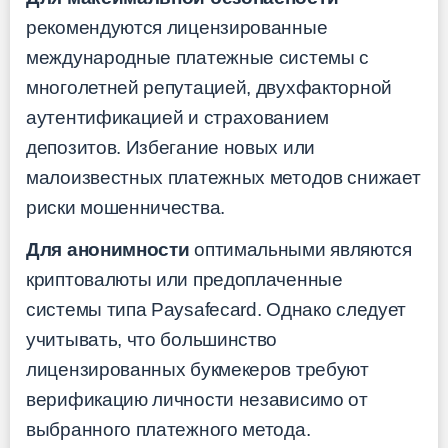
рекомендуются лицензированные
международные платежные системы с
многолетней репутацией, двухфакторной
аутентификацией и страхованием
депозитов. Избегание новых или
малоизвестных платежных методов снижает
риски мошенничества.
Для анонимности
оптимальными являются
криптовалюты или предоплаченные
системы типа Paysafecard. Однако следует
учитывать, что большинство
лицензированных букмекеров требуют
верификацию личности независимо от
выбранного платежного метода.