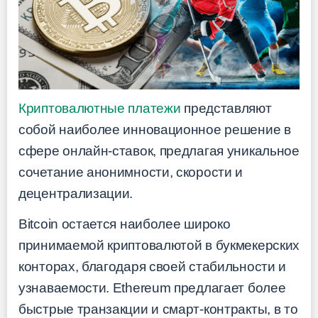
Криптовалютные платежи
представляют
собой наиболее инновационное решение в
сфере онлайн-ставок, предлагая уникальное
сочетание анонимности, скорости и
децентрализации.
Bitcoin остается наиболее широко
принимаемой криптовалютой в букмекерских
конторах, благодаря своей стабильности и
узнаваемости. Ethereum предлагает более
быстрые транзакции и смарт-контракты, в то