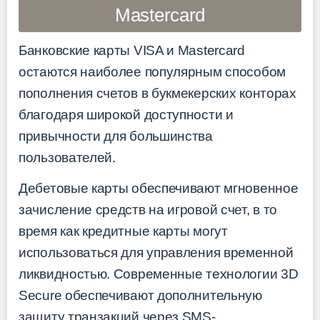
Mastercard
Банковские карты VISA и Mastercard
остаются наиболее популярным способом
пополнения счетов в букмекерских конторах
благодаря широкой доступности и
привычности для большинства
пользователей.
Дебетовые карты обеспечивают мгновенное
зачисление средств на игровой счет, в то
время как кредитные карты могут
использоваться для управления временной
ликвидностью. Современные технологии 3D
Secure обеспечивают дополнительную
защиту транзакций через SMS-