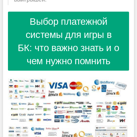
Выбор платежной
системы для игры в
БК: что важно знать и о
чем нужно помнить