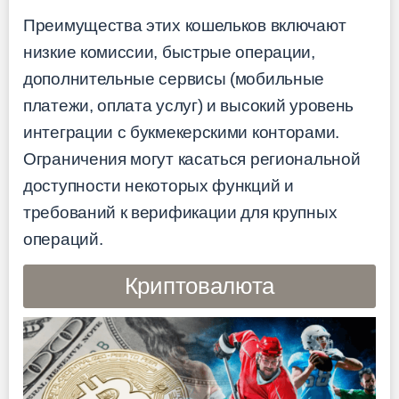
Преимущества этих кошельков включают
низкие комиссии, быстрые операции,
дополнительные сервисы (мобильные
платежи, оплата услуг) и высокий уровень
интеграции с букмекерскими конторами.
Ограничения могут касаться региональной
доступности некоторых функций и
требований к верификации для крупных
операций.
Криптовалюта