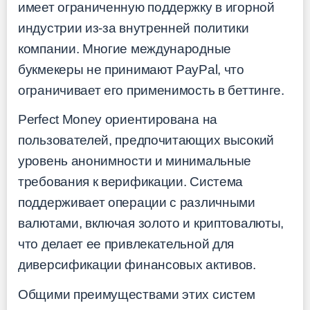
имеет ограниченную поддержку в игорной
индустрии из-за внутренней политики
компании. Многие международные
букмекеры не принимают PayPal, что
ограничивает его применимость в беттинге.
Perfect Money ориентирована на
пользователей, предпочитающих высокий
уровень анонимности и минимальные
требования к верификации. Система
поддерживает операции с различными
валютами, включая золото и криптовалюты,
что делает ее привлекательной для
диверсификации финансовых активов.
Общими преимуществами этих систем