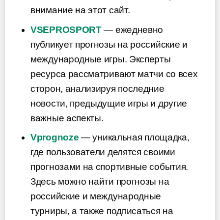
внимание на этот сайт.
VSEPROSPORT
— ежедневно
публикует прогнозы на российские и
международные игры. Эксперты
ресурса рассматривают матчи со всех
сторон, анализируя последние
новости, предыдущие игры и другие
важные аспекты.
Vprognoze
— уникальная площадка,
где пользователи делятся своими
прогнозами на спортивные события.
Здесь можно найти прогнозы на
российские и международные
турниры, а также подписаться на