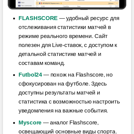
FLASHSCORE
— удобный ресурс для
отслеживания статистики матчей в
режиме реального времени. Сайт
полезен для Live-ставок, с доступом к
детальной статистике матчей и
составам команд.
Futbol24
— похож на Flashscore, но
сфокусирован на футболе. Здесь
доступны результаты матчей и
статистика с возможностью настроить
уведомления на важные события.
Myscore
— аналог Flashscore,
освещающий основные виды спорта.