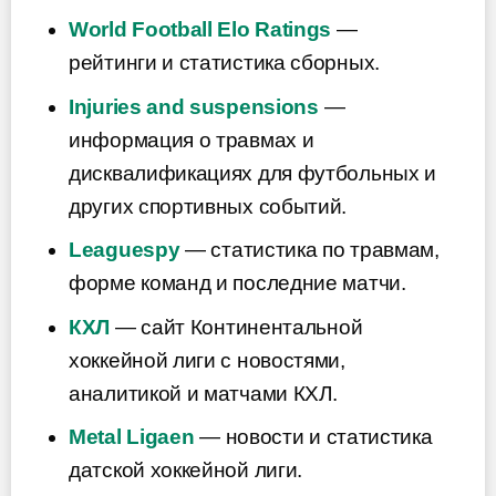
World Football Elo Ratings
—
рейтинги и статистика сборных.
Injuries and suspensions
—
информация о травмах и
дисквалификациях для футбольных и
других спортивных событий.
Leaguespy
— статистика по травмам,
форме команд и последние матчи.
КХЛ
— сайт Континентальной
хоккейной лиги с новостями,
аналитикой и матчами КХЛ.
Metal Ligaen
— новости и статистика
датской хоккейной лиги.