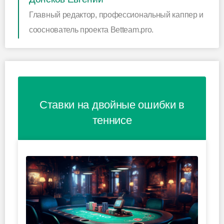
Главный редактор, профессиональный каппер и
сооснователь проекта Betteam.pro.
Ставки на двойные ошибки в
теннисе