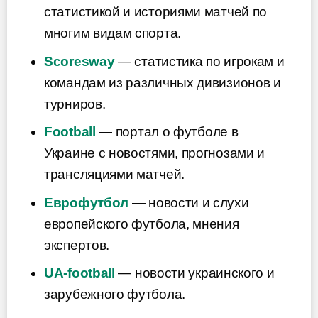
статистикой и историями матчей по
многим видам спорта.
Scoresway
— статистика по игрокам и
командам из различных дивизионов и
турниров.
Football
— портал о футболе в
Украине с новостями, прогнозами и
трансляциями матчей.
Еврофутбол
— новости и слухи
европейского футбола, мнения
экспертов.
UA-football
— новости украинского и
зарубежного футбола.