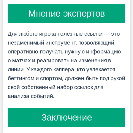
Мнение экспертов
Для любого игрока полезные ссылки — это
незаменимый инструмент, позволяющий
оперативно получать нужную информацию
о матчах и реагировать на изменения в
линии. У каждого каппера, кто увлекается
беттингом и спортом, должен быть под рукой
свой собственный набор ссылок для
анализа событий.
Заключение