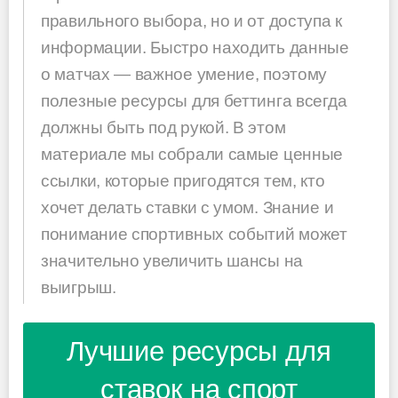
правильного выбора, но и от доступа к
информации. Быстро находить данные
о матчах — важное умение, поэтому
полезные ресурсы для беттинга всегда
должны быть под рукой. В этом
материале мы собрали самые ценные
ссылки, которые пригодятся тем, кто
хочет делать ставки с умом. Знание и
понимание спортивных событий может
значительно увеличить шансы на
выигрыш.
Лучшие ресурсы для
ставок на спорт