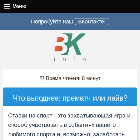
Меню
Меню
Попробуйте наш
ВКонтакте!
⏰ Время чтения: 8 минут
Что выгоднее: прематч или лайв?
Ставки на спорт - это захватывающая игра и
способ участвовать в событиях вашего
любимого спорта и, возможно, заработать