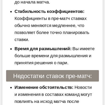
до начала матча.
Стабильность коэффициентов:
Коэффициенты в пре-матч ставках
обычно меняются медленнее, что
позволяет более точно планировать
ставки.
Время для размышлений:
Вы имеете
больше времени для размышления и
принятия решения о пари.
Недостатки ставок пре-матч:
Изменение обстоятельств:
Новости
и изменения в составах команд могут
повлиять на исход матча после