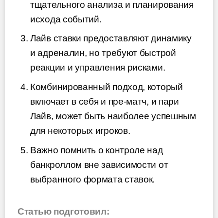
тщательного анализа и планирования
исхода событий.
Лайв ставки предоставляют динамику
и адреналин, но требуют быстрой
реакции и управления рисками.
Комбинированный подход, который
включает в себя и пре-матч, и пари
Лайв, может быть наиболее успешным
для некоторых игроков.
Важно помнить о контроле над
банкроллом вне зависимости от
выбранного формата ставок.
Статью подготовил: