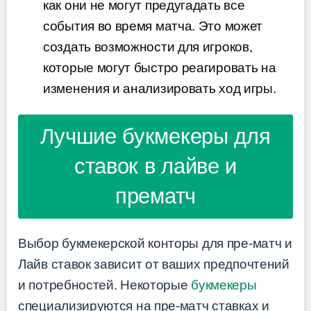
как они не могут предугадать все
события во время матча. Это может
создать возможности для игроков,
которые могут быстро реагировать на
изменения и анализировать ход игры.
Лучшие букмекеры для
ставок в лайве и
прематч
Выбор букмекерской конторы для пре-матч и
Лайв ставок зависит от ваших предпочтений
и потребностей. Некоторые
букмекеры
специализируются на пре-матч ставках и