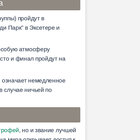
а
руппы) пройдут в
и Парк" в Эксетере и
 особую атмосферу
сто и финал пройдут на
е означает немедленное
в случае ничьей по
трофей
, но и звание лучшей
а мира открывает доступ к