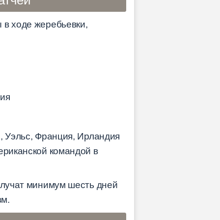
 в ходе жеребьевки,
ния
, Уэльс, Франция, Ирландия
ериканской командой в
получат минимум шесть дней
вм.