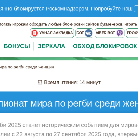
оянно блокируется Роскомнадзором.
Попробуйте наш
могать игрокам обходить любые блокировки сайтов букмекеров, играть
УМНАЯ ЗАКЛАДКА
БОТ
VIBER BOT
PROX
БОНУСЫ
ЗЕРКАЛА
ОБХОД БЛОКИРОВОК
ира по регби среди женщин
⏰ Время чтения: 14 минут
ионат мира по регби среди ж
гби 2025 станет историческим событием для миров
глии с 22 августа по 27 сентября 2025 года, вперв