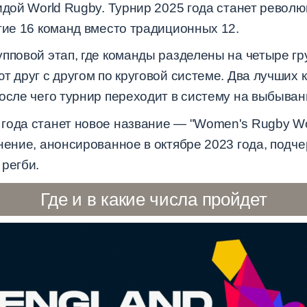
идой World Rugby. Турнир 2025 года станет револ
тие 16 команд вместо традиционных 12.
пповой этап, где команды разделены на четыре гр
т друг с другом по круговой системе. Два лучших 
осле чего турнир переходит в систему на выбыван
года станет новое название — "Women's Rugby Wo
нение, анонсированное в октябре 2023 года, подче
регби.
Где и в какие числа пройдет