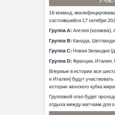
16 команд, квалифицировавш
состоявшейся 17 октября 20
Группа A:
Англия (хозяева),
Группа B:
Канада, Шотландия
Группа C:
Новая Зеландия (д
Группа D:
Франция, Италия, 
Впервые в истории все шесть
и Италия) будут участвоват
истории женского кубка мира
Групповой этап будет прохо
отдыха между матчами для о