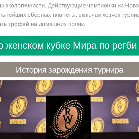
ы экологичности. Действующие чемпионки из Ново
льнейших сборных планеты, включая хозяек турни
ать трофей на домашних полях.
о женском кубке Мира по регби
История зарождения турнира