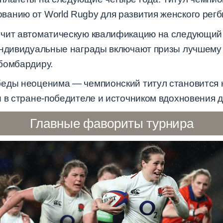
анию от World Rugby для развития женского регби
учит автоматическую квалификацию на следующий
Индивидуальные награды включают призы лучшему 
бомбардиру.
еды неоценима — чемпионский титул становится 
 в стране-победителе и источником вдохновения д
Главные фавориты турнира