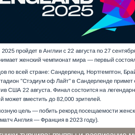
2025 пройдет в Англии с 22 августа по 27 сентябр
инимает женский чемпионат мира — первый состоялс
ов по всей стране: Сандерленд, Нортгемптон, Брай
Стадион "Стэдиум оф Лайт" в Сандерленде примет 
ив США 22 августа. Финал состоится на легендарн
й может вместить до 82,000 зрителей.
озную цель — побить рекорд посещаемости женско
(матч Англия — Франция в 2023 году).
тники турнира: группы и расписание м