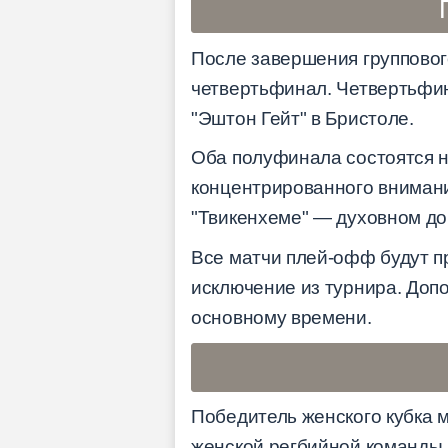
После завершения группового
четвертьфинал. Четвертьфин
"Эштон Гейт" в Бристоле.
Оба полуфинала состоятся н
концентрированного внимани
"Твикенхеме" — духовном до
Все матчи плей-офф будут п
исключение из турнира. Доп
основному времени.
Победитель женского кубка м
женской регбийной команды 