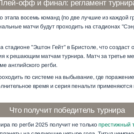
Плей-офф и финал: регламент турнир
 этапа восемь команд (по две лучшие из каждой г
альные матчи будут проходить на стадионах "Сэнд
а стадионе "Эштон Гейт" в Бристоле, что создаст
я к решающим матчам турнира. Матч за третье ме
ме английского регби.
роходить по системе на выбывание, где поражени
олнительное время и серия пенальти применяются 
Что получит победитель турнира
ира по регби 2025 получит не только
престижный 
планеты на следующие четыре года. Титул чемпион