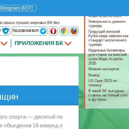
Что важно знать
Telegram BOT!
Все о женском кубке
Мира по регби 2025
Уникальность данного
 в самых лучших мировых БК без
турнира
Y
TELEGRAM BOT
Грядущий женский
Кубок мира заявлен как
стандарт экологичного
ПРИЛОЖЕНИЯ БК
турнира
Надежные букмекеры
для ставок на женский
кубок Мира по регби
2025
Мнения экспертов
Вывод
US Open 2025 по
теннису
В какой БК выгоднее
енщин
ставить на точный счет
в футболе
ого спорта — десятый по
ые объединив 16 команд и