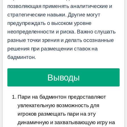
позволяющая применять аналитические и
стратегические навыки. Другие могут
предупреждать о высоком уровне
неопределенности и риска. Важно слушать
разные точки зрения и делать осознанные
решения при размещении ставок на
бадминтон.
Выводы
Пари на бадминтон предоставляют
увлекательную возможность для
игроков размещать пари на эту
динамичную и захватывающую игру на