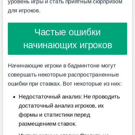
уровень игры и стать приятным сюрпризом
для игроков.
Частые ошибки
начинающих игроков
Начинающие игроки в бадминтоне могут
совершать некоторые распространенные
ошибки при ставках. Вот некоторые из них:
Недостаточный анализ: Не проводить
достаточный анализ игроков, их
формы и статистики перед
размещением ставок.