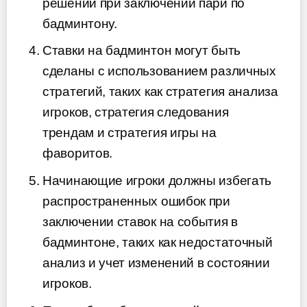
решений при заключении пари по
бадминтону.
Ставки на бадминтон могут быть
сделаны с использованием различных
стратегий, таких как стратегия анализа
игроков, стратегия следования
трендам и стратегия игры на
фаворитов.
Начинающие игроки должны избегать
распространенных ошибок при
заключении ставок на события в
бадминтоне, таких как недостаточный
анализ и учет изменений в состоянии
игроков.