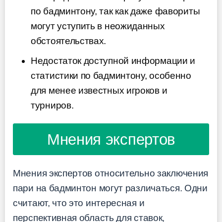
по бадминтону, так как даже фавориты
могут уступить в неожиданных
обстоятельствах.
Недостаток доступной информации и
статистики по бадминтону, особенно
для менее известных игроков и
турниров.
Мнения экспертов
Мнения экспертов относительно заключения
пари на бадминтон могут различаться. Одни
считают, что это интересная и
перспективная область для ставок,