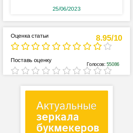
25/06/2023
Оценка статьи
8.95/10
Поставь оценку
Голосов:
55086