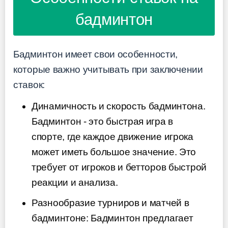
бадминтон
Бадминтон имеет свои особенности,
которые важно учитывать при заключении
ставок:
Динамичность и скорость бадминтона.
Бадминтон - это быстрая игра в
спорте, где каждое движение игрока
может иметь большое значение. Это
требует от игроков и бетторов быстрой
реакции и анализа.
Разнообразие турниров и матчей в
бадминтоне: Бадминтон предлагает