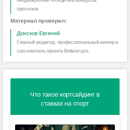
неоднократный победитель конкурсов
прогнозов.
Материал проверил:
Донсков Евгений
Главный редактор, профессиональный каппер и
сооснователь проекта Betteam.pro.
Что такое кортсайдинг в
ставках на спорт