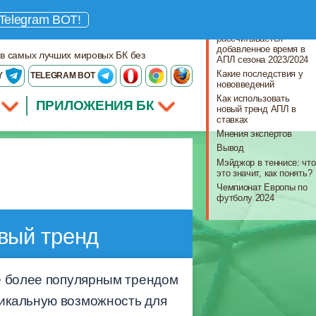
Что важно знать
Telegram BOT!
Как теперь
рассчитывается
добавленное время в
 в самых лучших мировых БК без
АПЛ сезона 2023/2024
Какие последствия у
Y
TELEGRAM BOT
нововведений
Как использовать
ПРИЛОЖЕНИЯ БК
новый тренд АПЛ в
ставках
Мнения экспертов
Вывод
Мэйджор в теннисе: что
это значит, как понять?
Чемпионат Европы по
футболу 2024
овый тренд
сё более популярным трендом
никальную возможность для