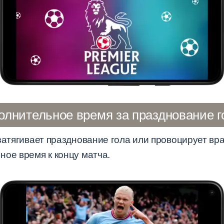
олнительное время за празднование г
 затягивает празднование гола или провоцирует в
ное время к концу матча.