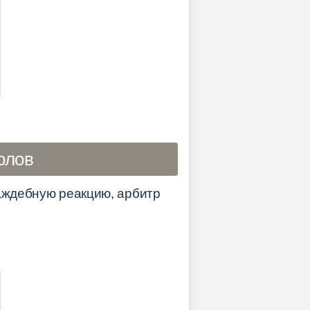
олов
раждебную реакцию, арбитр