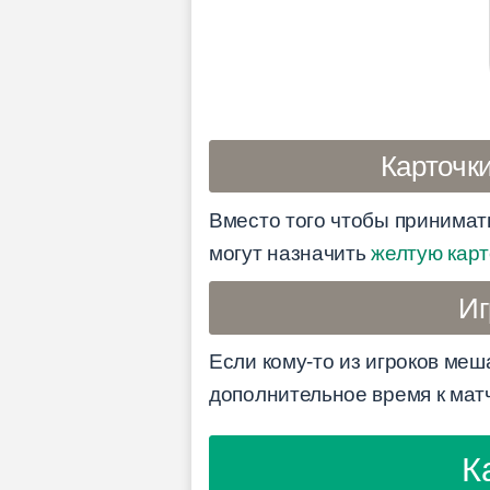
Карточк
Вместо того чтобы принимат
могут назначить
желтую карт
Иг
Если кому-то из игроков меша
дополнительное время к матч
К