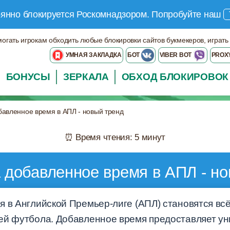
оянно блокируется Роскомнадзором.
Попробуйте наш
могать игрокам обходить любые блокировки сайтов букмекеров, играть
УМНАЯ ЗАКЛАДКА
БОТ
VIBER BOT
PROX
БОНУСЫ
ЗЕРКАЛА
ОБХОД БЛОКИРОВОК
бавленное время в АПЛ - новый тренд
⏰ Время чтения: 5 минут
 добавленное время в АПЛ - н
я в Английской Премьер-лиге (АПЛ) становятся в
ей футбола. Добавленное время предоставляет у