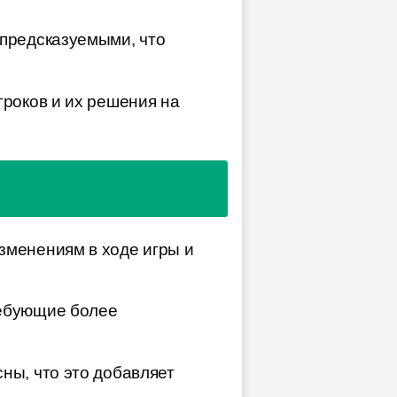
 предсказуемыми, что
гроков и их решения на
зменениям в ходе игры и
ребующие более
ны, что это добавляет