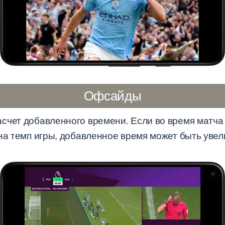
Офсайды
счет добавленного времени. Если во время матча
на темп игры, добавленное время может быть увел