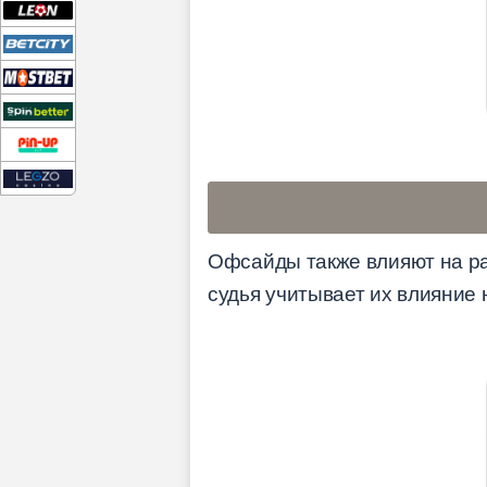
Офсайды также влияют на ра
судья учитывает их влияние 