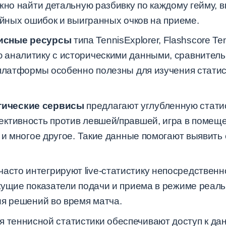
жно найти детальную разбивку по каждому гейму, 
ойных ошибок и выигранных очков на приеме.
исные ресурсы
типа TennisExplorer, Flashscore Ten
 аналитику с историческими данными, сравнител
 платформы особенно полезны для изучения стати
ические сервисы
предлагают углубленную стати
ктивность против левшей/правшей, игра в помеще
 и многое другое. Такие данные помогают выявить
часто интегрируют live-статистику непосредственн
кущие показатели подачи и приема в режиме реаль
ия решений во время матча.
я теннисной статистики обеспечивают доступ к да