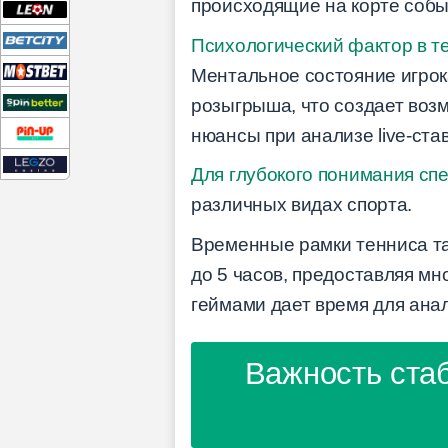
происходящие на корте собы
Психологический фактор в т
Ментальное состояние игрок
розыгрыша, что создает воз
нюансы при анализе live-став
Для глубокого понимания сп
различных видах спорта.
Временные рамки тенниса так
до 5 часов, предоставляя мн
геймами дает время для ана
Важность стаб