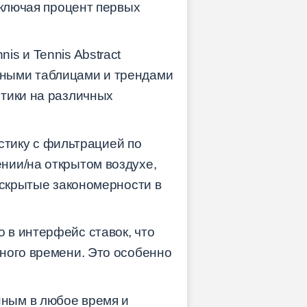
включая процент первых
nis и Tennis Abstract
ьными таблицами и трендами
стики на различных
стику с фильтрацией по
нии/на открытом воздухе,
 скрытые закономерности в
о в интерфейс ставок, что
ного времени. Это особенно
нным в любое время и