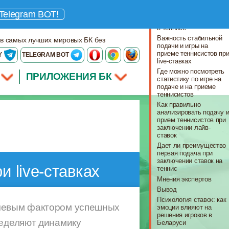
Что важно знать
Telegram BOT!
Особенности live-ставок
в теннисе
Важность стабильной
 в самых лучших мировых БК без
подачи и игры на
приеме теннисистов пр
Y
TELEGRAM BOT
live-ставках
Где можно посмотреть
ПРИЛОЖЕНИЯ БК
статистику по игре на
подаче и на приеме
теннисистов
Как правильно
анализировать подачу 
прием теннисистов при
заключении лайв-
ставок
Дает ли преимущество
первая подача при
заключении ставок на
и live-ставках
теннис
Мнения экспертов
Вывод
Психология ставок: как
ючевым фактором успешных
эмоции влияют на
решения игроков в
ределяют динамику
Беларуси