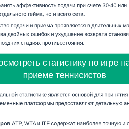
анять эффективность подачи при счете 30-40 или 
тдельного гейма, но и всего сета.
ство подачи и приема проявляется в длительных м
тва двойных ошибок и ухудшение возврата становя
 поздних стадиях противостояния.
смотреть статистику по игре н
приеме теннисистов
уальной статистике является основой для приняти
овременные платформы предоставляют детальную ан
иров
ATP, WTA и ITF содержат наиболее точную и