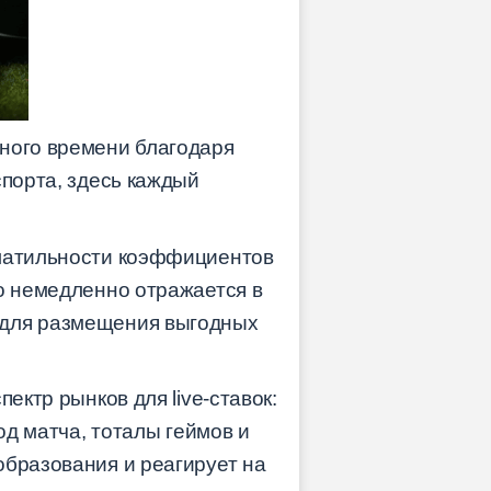
ьного времени благодаря
спорта, здесь каждый
олатильности коэффициентов
то немедленно отражается в
 для размещения выгодных
ектр рынков для live-ставок:
од матча, тоталы геймов и
образования и реагирует на