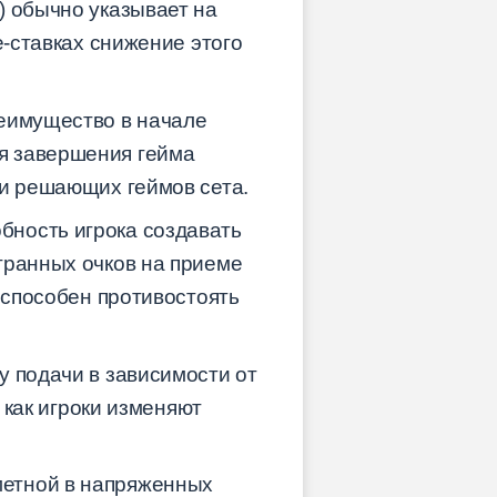
) обычно указывает на
e-ставках снижение этого
реимущество в начале
я завершения гейма
ли решающих геймов сета.
бность игрока создавать
гранных очков на приеме
 способен противостоять
у подачи в зависимости от
 как игроки изменяют
метной в напряженных