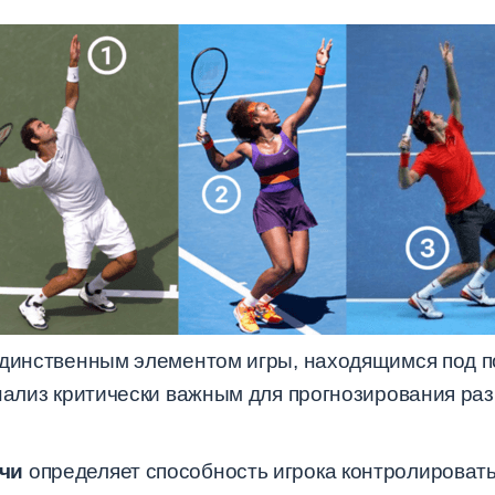
единственным элементом игры, находящимся под 
анализ критически важным для прогнозирования ра
чи
определяет способность игрока контролироват