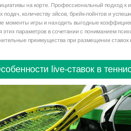
нициативы на корте. Профессиональный подход к 
 подач, количеству эйсов, брейк-пойнтов и успеш
ие моменты игры и находить выгодные коэффициент
 этих параметров в сочетании с пониманием псих
ачительные преимущества при размещении ставок 
собенности live-ставок в тенни