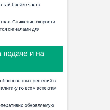
в тай-брейке часто
атчах. Снижение скорости
тся сигналами для
а подаче и на
я обоснованных решений в
алитику по всем аспектам
 оперативно обновляемую