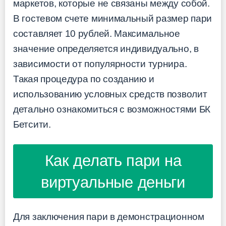
маркетов, которые не связаны между собой.
В гостевом счете минимальный размер пари
составляет 10 рублей. Максимальное
значение определяется индивидуально, в
зависимости от популярности турнира.
Такая процедура по созданию и
использованию условных средств позволит
детально ознакомиться с возможностями БК
Бетсити.
Как делать пари на
виртуальные деньги
Для заключения пари в демонстрационном