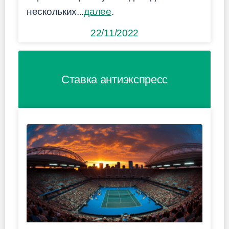
нескольких...
далее
.
22/11/2022
Ставка антиэкспресс