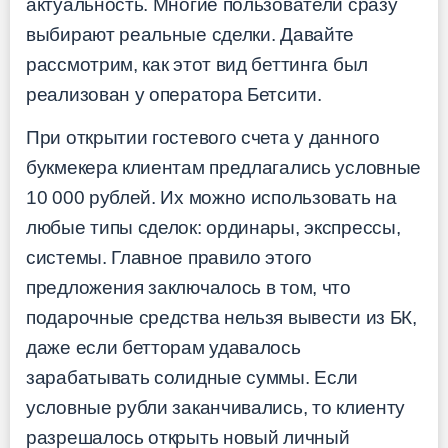
актуальность. Многие пользователи сразу
выбирают реальные сделки. Давайте
рассмотрим, как этот вид беттинга был
реализован у оператора Бетсити.
При открытии гостевого счета у данного
букмекера клиентам предлагались условные
10 000 рублей. Их можно использовать на
любые типы сделок: ординары, экспрессы,
системы. Главное правило этого
предложения заключалось в том, что
подарочные средства нельзя вывести из БК,
даже если бетторам удавалось
зарабатывать солидные суммы. Если
условные рубли заканчивались, то клиенту
разрешалось открыть новый личный