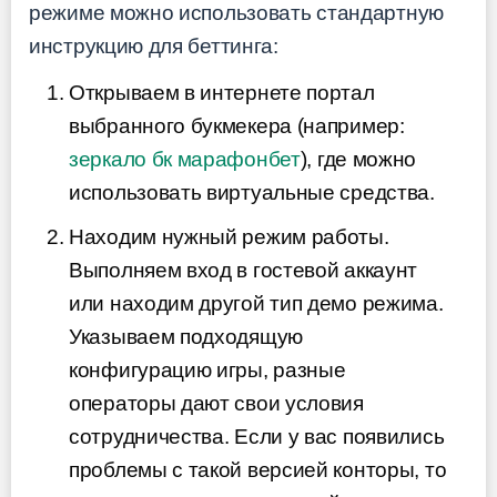
режиме можно использовать стандартную
инструкцию для беттинга:
Открываем в интернете портал
выбранного букмекера (например:
зеркало бк марафонбет
), где можно
использовать виртуальные средства.
Находим нужный режим работы.
Выполняем вход в гостевой аккаунт
или находим другой тип демо режима.
Указываем подходящую
конфигурацию игры, разные
операторы дают свои условия
сотрудничества. Если у вас появились
проблемы с такой версией конторы, то