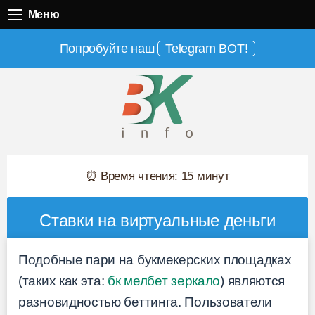
Меню
Меню
Попробуйте наш
Telegram BOT!
⏰ Время чтения: 15 минут
Ставки на виртуальные деньги
Подобные пари на букмекерских площадках
(таких как эта:
бк мелбет зеркало
) являются
разновидностью беттинга. Пользователи