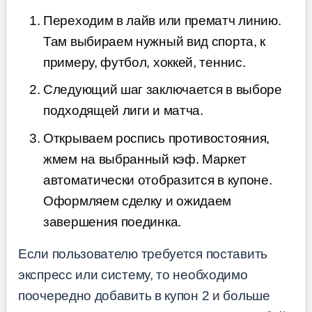
Переходим в лайв или прематч линию.
Там выбираем нужный вид спорта, к
примеру, футбол, хоккей, теннис.
Следующий шаг заключается в выборе
подходящей лиги и матча.
Открываем роспись противостояния,
жмем на выбранный кэф. Маркет
автоматически отобразится в купоне.
Оформляем сделку и ожидаем
завершения поединка.
Если пользователю требуется поставить
экспресс или систему, то необходимо
поочередно добавить в купон 2 и больше