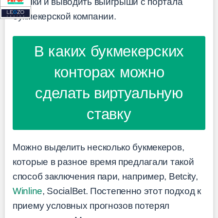
сделки и выводить выигрыши с портала
букмекерской компании.
В каких букмекерских
конторах можно
сделать виртуальную
ставку
Можно выделить несколько букмекеров,
которые в разное время предлагали такой
способ заключения пари, например, Betcity,
Winline
, SocialBet. Постепенно этот подход к
приему условных прогнозов потерял