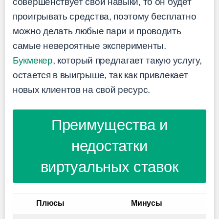
совершенствует свои навыки, то он будет
проигрывать средства, поэтому бесплатно
можно делать любые пари и проводить
самые невероятные эксперименты.
Букмекер
, который предлагает такую услугу,
остается в выигрыше, так как привлекает
новых клиентов на свой ресурс.
Преимущества и
недостатки
виртуальных ставок
Плюсы
Минусы