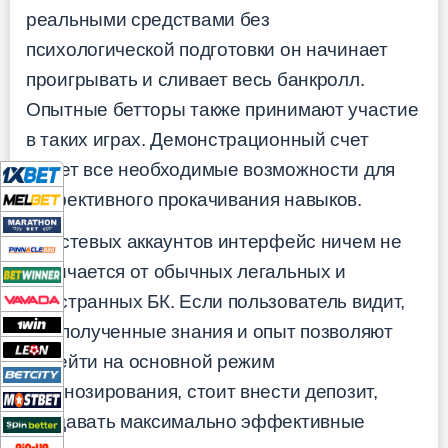
реальными средствами без
психологической подготовки он начинает
проигрывать и сливает весь банкролл.
Опытные бетторы также принимают участие
в таких играх. Демонстрационный счет
имеет все необходимые возможности для
эффективного прокачивания навыков.
У гостевых аккаунтов интерфейс ничем не
отличается от обычных легальных и
иностранных БК. Если пользователь видит,
что полученные знания и опыт позволяют
перейти на основной режим
прогнозирования, стоит внести депозит,
создавать максимально эффективные