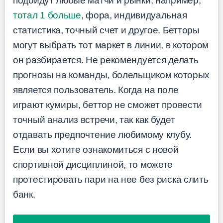
подойдут любые матчи и рынки, например,
тотал 1 больше
, фора, индивидуальная
статистика, точный счет и другое. Бетторы
могут выбрать тот маркет в линии, в котором
он разбирается. Не рекомендуется делать
прогнозы на команды, болельщиком которых
является пользователь. Когда на поле
играют кумиры, беттор не сможет провести
точный анализ встречи, так как будет
отдавать предпочтение любимому клубу.
Если вы хотите ознакомиться с новой
спортивной дисциплиной, то можете
протестировать пари на нее без риска слить
банк.