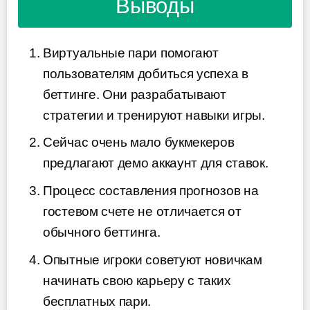
Выводы
Виртуальные пари помогают
пользователям добиться успеха в
беттинге. Они разрабатывают
стратегии и тренируют навыки игры.
Сейчас очень мало букмекеров
предлагают демо аккаунт для ставок.
Процесс составления прогнозов на
гостевом счете не отличается от
обычного беттинга.
Опытные игроки советуют новичкам
начинать свою карьеру с таких
бесплатных пари.