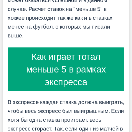
может оказаться успешной и в данном
случае. Расчет ставок на "меньше 5" в
хоккее происходит так же как и в ставках
менее на футбол, о которых мы писали
выше.
Как играет тотал
меньше 5 в рамках
экспресса
В экспрессе каждая ставка должна выиграть,
чтобы весь экспресс был выигрышным. Если
хотя бы одна ставка проиграет, весь
экспресс сгорает. Так, если один из матчей в