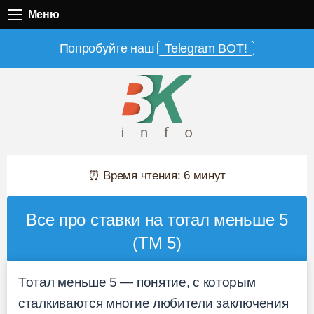
Меню
Меню
Попробуйте наш
Telegram BOT!
⏰ Время чтения: 6 минут
Все про ставки на тотал меньше 5
(ТМ 5)
Тотал меньше 5 — понятие, с которым
сталкиваются многие любители заключения