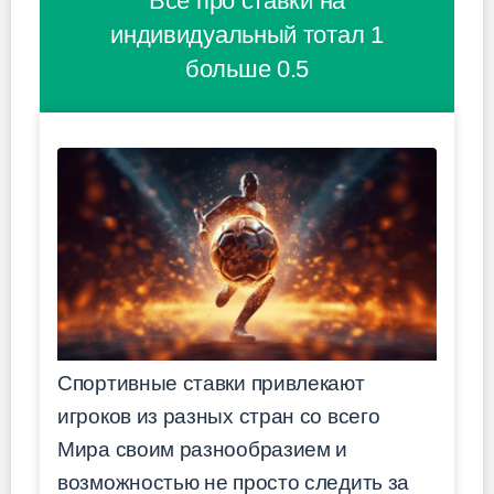
Все про ставки на
индивидуальный тотал 1
больше 0.5
Спортивные ставки привлекают
игроков из разных стран со всего
Мира своим разнообразием и
возможностью не просто следить за