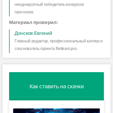
неоднократный победитель конкурсов
прогнозов.
Материал проверил:
Донсков Евгений
Главный редактор, профессиональный каппер и
сооснователь проекта Betteam.pro.
Как ставить на скачки