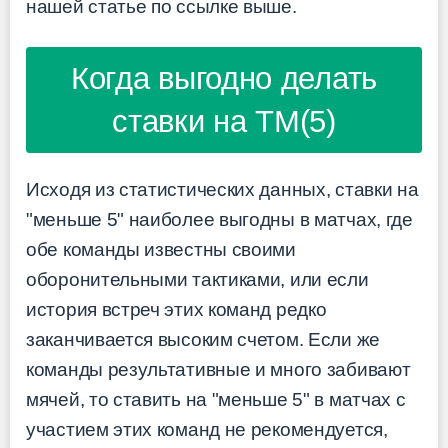
нашей статье по ссылке выше.
Когда выгодно делать
ставки на ТМ(5)
Исходя из статистических данных, ставки на
"меньше 5" наиболее выгодны в матчах, где
обе команды известны своими
оборонительными тактиками, или если
история встреч этих команд редко
заканчивается высоким счетом. Если же
команды результативные и много забивают
мячей, то ставить на "меньше 5" в матчах с
участием этих команд не рекомендуется,