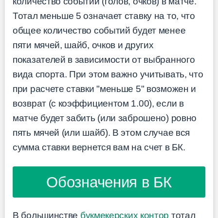
количество событий (голов, очков) в матче.
Тотал меньше 5 означает ставку на то, что
общее количество событий будет менее
пяти мячей, шайб, очков и других
показателей в зависимости от выбранного
вида спорта. При этом важно учитывать, что
при расчете ставки "меньше 5" возможен и
возврат (с коэффициентом 1.00), если в
матче будет забить (или заброшено) ровно
пять мячей (или шайб). В этом случае вся
сумма ставки вернется вам на счет в БК.
Обозначения в БК
В большинстве
букмекерских контор
тотал