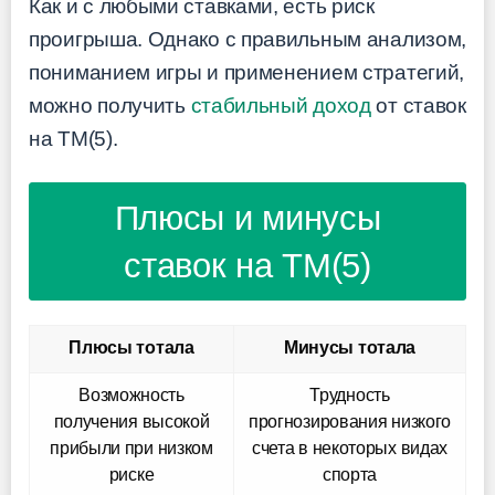
Как и с любыми ставками, есть риск
проигрыша. Однако с правильным анализом,
пониманием игры и применением стратегий,
можно получить
стабильный доход
от ставок
на ТМ(5).
Плюсы и минусы
ставок на ТМ(5)
Плюсы тотала
Минусы тотала
Возможность
Трудность
получения высокой
прогнозирования низкого
прибыли при низком
счета в некоторых видах
риске
спорта