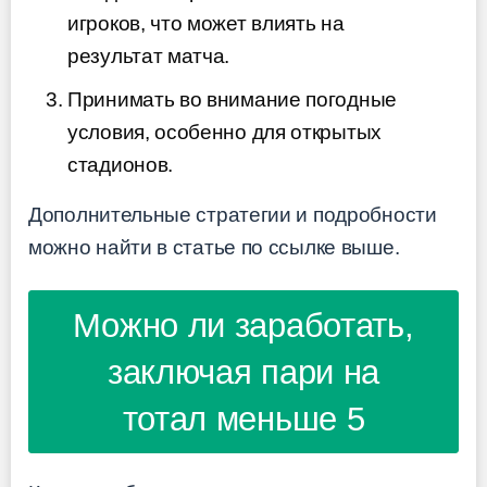
игроков, что может влиять на
результат матча.
Принимать во внимание погодные
условия, особенно для открытых
стадионов.
Дополнительные стратегии и подробности
можно найти в статье по ссылке выше.
Можно ли заработать,
заключая пари на
тотал меньше 5