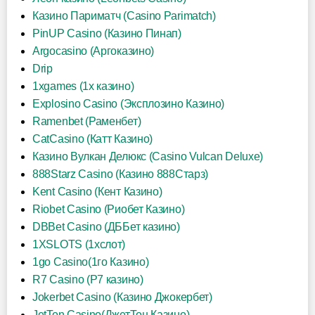
Казино Париматч (Casino Parimatch)
PinUP Casino (Казино Пинап)
Argocasino (Аргоказино)
Drip
1xgames (1х казино)
Explosino Casino (Эксплозино Казино)
Ramenbet (Раменбет)
CatCasino (Катт Казино)
Казино Вулкан Делюкс (Casino Vulcan Deluxe)
888Starz Casino (Казино 888Старз)
Kent Casino (Кент Казино)
Riobet Casino (Риобет Казино)
DBBet Casino (ДББет казино)
1XSLOTS (1хслот)
1go Casino(1го Казино)
R7 Casino (Р7 казино)
Jokerbet Casino (Казино Джокербет)
JetTon Casino(ДжетТон Казино)