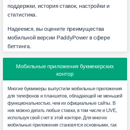
поддержки, история ставок, настройки и
статистика.
Надеемся, вы оцените преимущества
мобильной версии PaddyPower в сфере
беттинга.
Мобильные приложения букмекерских
контор
Многие букмекеры выпустили мобильные приложения
для телефонов и планшетов, обладающей не меньшей
функциональностью, чем их официальные сайты. В
них можно делать любые ставки, в том числе и LIVE,
используя свой счет в этой конторе. Для многих
мобильные приложения становятся основными, так