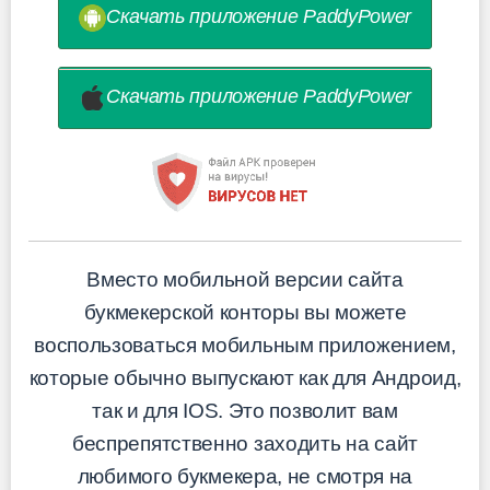
Скачать приложение PaddyPower
Скачать приложение PaddyPower
Вместо мобильной версии сайта
букмекерской конторы вы можете
воспользоваться мобильным приложением,
которые обычно выпускают как для Андроид,
так и для IOS. Это позволит вам
беспрепятственно заходить на сайт
любимого букмекера, не смотря на