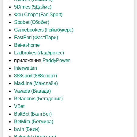
5Dimes (5Даймс)
Фан Спорт (Fan Sport)
Sbobet (Сбобет)
Gamebookers (Геймбукерс)
FastPari (ФастПари)
Bet-at-home
Ladbrokes (Ладброкес)
приложение
PaddyPower
Interwetten
888sport (888спорт)
MaxLine (Макслайн)
Vavada (Вавада)
Betadonis (Бетадонис)
VBet
BaltBet (БалтБет)
BetMira (Бетмира)
bwin (Бвин)
Betmatch (Бетматч)