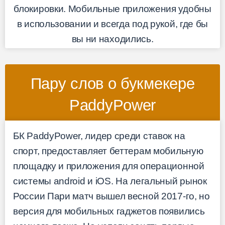
блокировки. Мобильные приложения удобны
в использовании и всегда под рукой, где бы
вы ни находились.
Пару слов о букмекере
PaddyPower
БК PaddyPower, лидер среди ставок на
спорт, предоставляет беттерам мобильную
площадку и приложения для операционной
системы android и iOS. На легальный рынок
России Пари матч вышел весной 2017-го, но
версия для мобильных гаджетов появились