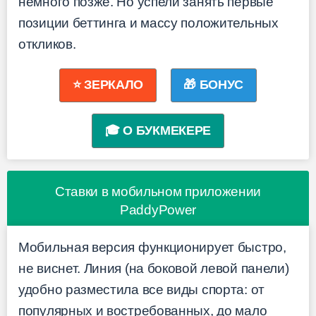
немного позже. Но успели занять первые
позиции беттинга и массу положительных
откликов.
⭐ ЗЕРКАЛО
🎁 БОНУС
🎓 О БУКМЕКЕРЕ
Ставки в мобильном приложении
PaddyPower
Мобильная версия функционирует быстро,
не виснет. Линия (на боковой левой панели)
удобно разместила все виды спорта: от
популярных и востребованных, до мало