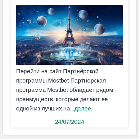
Перейти на сайт Партнёрской
программы Mostbet Партнерская
программа Mostbet обладает рядом
преимуществ, которые делают ее
одной из лучших на...
далее
.
24/07/2024