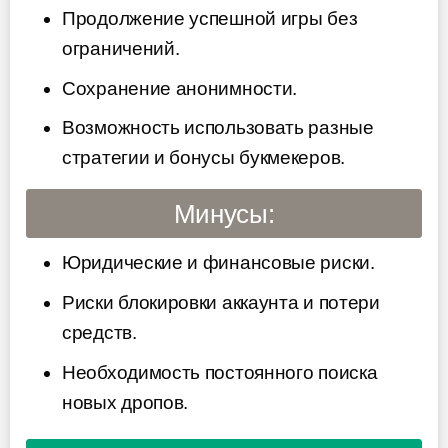
Продолжение успешной игры без
ограничений.
Сохранение анонимности.
Возможность использовать разные
стратегии и бонусы букмекеров.
Минусы:
Юридические и финансовые риски.
Риски блокировки аккаунта и потери
средств.
Необходимость постоянного поиска
новых дропов.