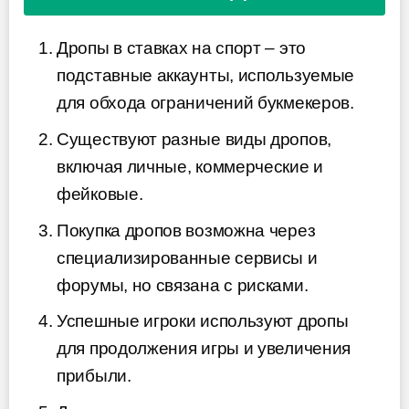
Дропы в ставках на спорт – это
подставные аккаунты, используемые
для обхода ограничений букмекеров.
Существуют разные виды дропов,
включая личные, коммерческие и
фейковые.
Покупка дропов возможна через
специализированные сервисы и
форумы, но связана с рисками.
Успешные игроки используют дропы
для продолжения игры и увеличения
прибыли.