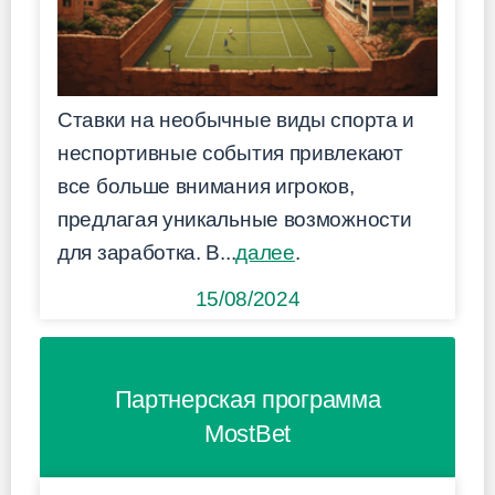
Ставки на необычные виды спорта и
неспортивные события привлекают
все больше внимания игроков,
предлагая уникальные возможности
для заработка. В...
далее
.
15/08/2024
Партнерская программа
MostBet