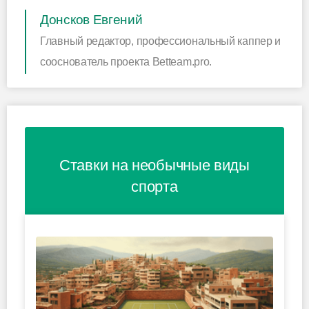
Донсков Евгений
Главный редактор, профессиональный каппер и
сооснователь проекта Betteam.pro.
Ставки на необычные виды
спорта