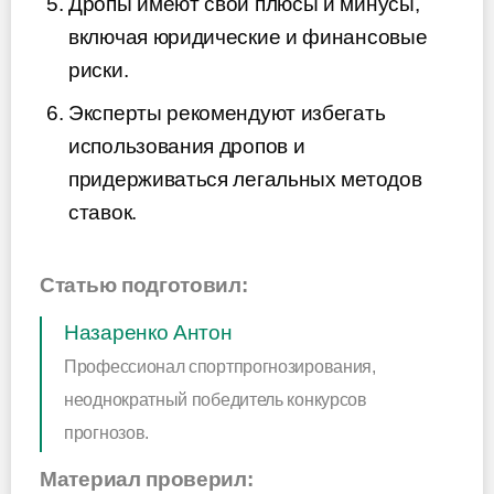
Дропы имеют свои плюсы и минусы,
включая юридические и финансовые
риски.
Эксперты рекомендуют избегать
использования дропов и
придерживаться легальных методов
ставок.
Статью подготовил:
Назаренко Антон
Профессионал спортпрогнозирования,
неоднократный победитель конкурсов
прогнозов.
Материал проверил: