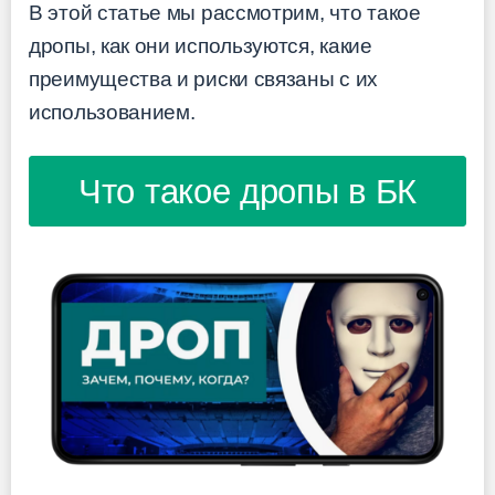
В этой статье мы рассмотрим, что такое
дропы, как они используются, какие
преимущества и риски связаны с их
использованием.
Что такое дропы в БК