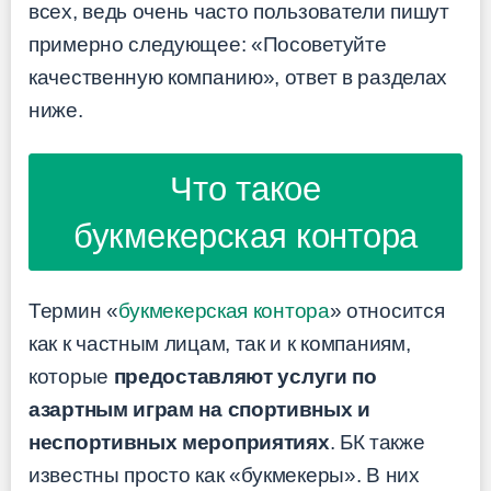
всех, ведь очень часто пользователи пишут
примерно следующее: «Посоветуйте
качественную компанию», ответ в разделах
ниже.
Что такое
букмекерская контора
Термин «
букмекерская контора
» относится
как к частным лицам, так и к компаниям,
которые
предоставляют услуги по
азартным играм на спортивных и
неспортивных мероприятиях
. БК также
известны просто как «букмекеры». В них