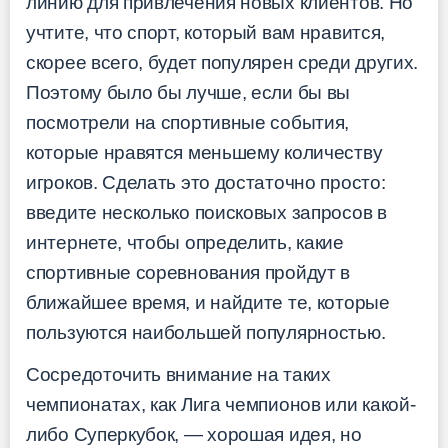
линию для привлечения новых клиентов. Но
учтите, что спорт, который вам нравится,
скорее всего, будет популярен среди других.
Поэтому было бы лучше, если бы вы
посмотрели на спортивные события,
которые нравятся меньшему количеству
игроков. Сделать это достаточно просто:
введите несколько поисковых запросов в
интернете, чтобы определить, какие
спортивные соревнования пройдут в
ближайшее время, и найдите те, которые
пользуются наибольшей популярностью.
Сосредоточить внимание на таких
чемпионатах, как Лига чемпионов или какой-
либо Суперкубок, — хорошая идея, но