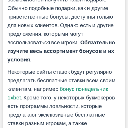
Обычно подобные подарки, как и другие
приветственные бонусы, доступны только
для новых клиентов. Однако есть и другие
предложения, которыми могут
воспользоваться все игроки.
Обязательно
изучите весь ассортимент бонусов и их
условия
.
Некоторые сайты ставок будут регулярно
предлагать бесплатные ставки всем своим
клиентам, например
бонус понедельник
1xbet
. Кроме того, у некоторых букмекеров
есть программы лояльности, которые
предлагают эксклюзивные бесплатные
ставки разным игрокам, а также