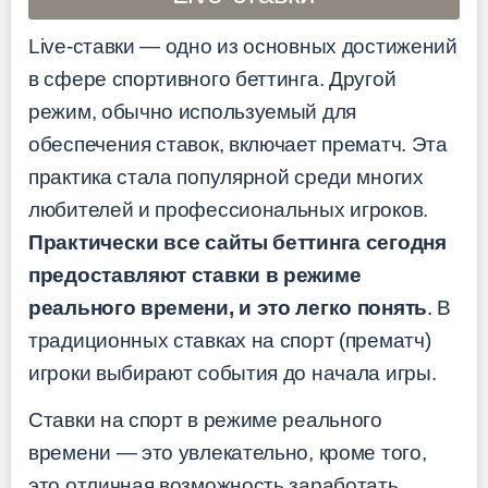
Live-ставки — одно из основных достижений
в сфере спортивного беттинга. Другой
режим, обычно используемый для
обеспечения ставок, включает прематч. Эта
практика стала популярной среди многих
любителей и профессиональных игроков.
Практически все сайты беттинга сегодня
предоставляют ставки в режиме
реального времени, и это легко понять
. В
традиционных ставках на спорт (прематч)
игроки выбирают события до начала игры.
Ставки на спорт в режиме реального
времени — это увлекательно, кроме того,
это отличная возможность заработать