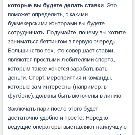
которые вы будете делать ставки
. Это
поможет определить, с какими
букмекерскими конторами вы будете
сотрудничать. Подумайте, почему вы хотите
заниматься беттингом в первую очередь.
Большинство тех, кто совершает ставки,
являются простыми любителями спорта,
которым также хочется зарабатывать
деньги. Спорт, мероприятия и команды,
которые вам интересны (например, в
футболе), должны быть включены в линию.
Заключать пари после этого будет
достаточно удобно и просто. Нередко
ведущие операторы выставляют наилучшую