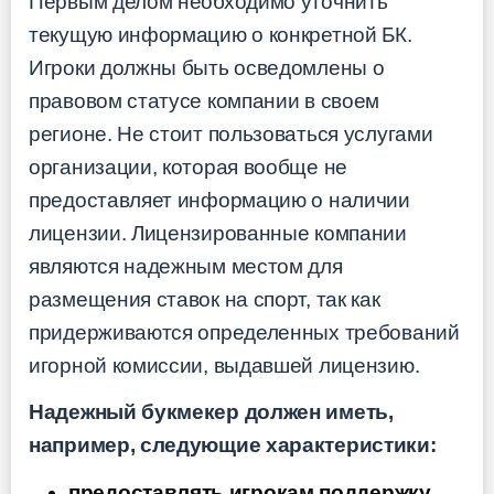
Первым делом необходимо уточнить
текущую информацию о конкретной БК.
Игроки должны быть осведомлены о
правовом статусе компании в своем
регионе. Не стоит пользоваться услугами
организации, которая вообще не
предоставляет информацию о наличии
лицензии. Лицензированные компании
являются надежным местом для
размещения ставок на спорт, так как
придерживаются определенных требований
игорной комиссии, выдавшей лицензию.
Надежный букмекер должен иметь,
например, следующие характеристики:
предоставлять игрокам поддержку