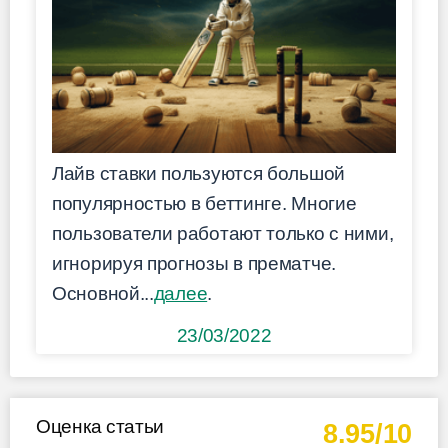
Лайв ставки пользуются большой
популярностью в беттинге. Многие
пользователи работают только с ними,
игнорируя прогнозы в прематче.
Основной...
далее
.
23/03/2022
Оценка статьи
8.95/10