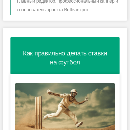
Главный редактор, профессиональный каппер и
сооснователь проекта Betteam.pro.
Как правильно делать ставки
на футбол