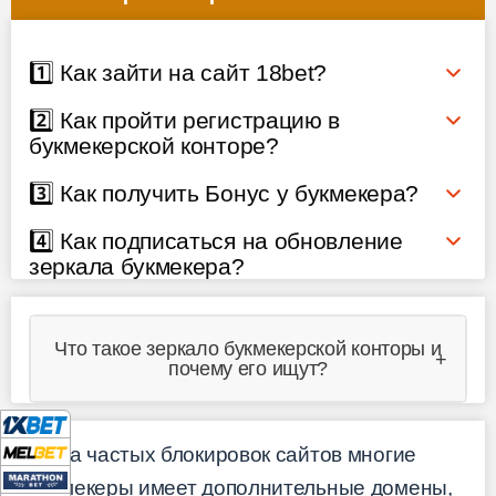
1️⃣ Как зайти на сайт 18bet?
2️⃣ Как пройти регистрацию в
букмекерской конторе?
3️⃣ Как получить Бонус у букмекера?
4️⃣ Как подписаться на обновление
зеркала букмекера?
Что такое зеркало букмекерской конторы и
почему его ищут?
Из-за частых блокировок сайтов многие
букмекеры имеет дополнительные домены,