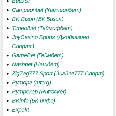
BetDSI
Campeonbet (Кампеонбет)
BK Bison (БК Бизон)
Timeofbet (Таймофбет)
JoyCasino Sports (Джойказино
Спортс)
GameBet (Геймбет)
Nashbet (Нашбет)
ZigZag777 Sport (ЗигЗаг777 Спорт)
Руторг (rutorg)
Рутрекер (Rutracker)
BKinfo (БК инфо)
Expekt