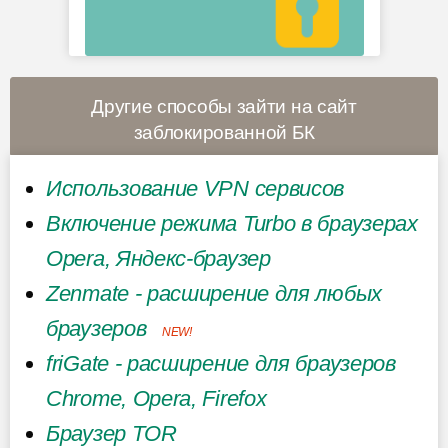
Другие способы зайти на сайт
заблокированной БК
Использование VPN сервисов
Включение режима Turbo в браузерах
Opera, Яндекс-браузер
Zenmate - расширение для любых
браузеров
NEW!
friGate - расширение для браузеров
Chrome, Opera, Firefox
Браузер TOR