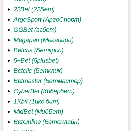
22Bet (22Бет)
ArgoSport (АргоСпорт)
GGBet (ггбет)
Megapari (Мегапари)
Betcris (Беткрис)
5+Bet (5plusbet)
Betclic (Бетклик)
Betmaster (Бетмастер)
CyberBet (Кибербет)
1Xbit (1икс бит)
MidBet (МидБет)
BetOnline (Бетонлайн)