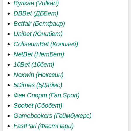
Вулкан (Vulkan)
DBBet (ДББет)
Betfair (Бетфаир)
Unibet (Юнибет)
ColiseumBet (Колизей)
NetBet (НетБет)
10Bet (10бет)
Noxwin (Ноксвин)
5Dimes (5Даймс)
Фан Спорт (Fan Sport)
Sbobet (Сбобет)
Gamebookers (Геймбукерс)
FastPari (ФастПари)