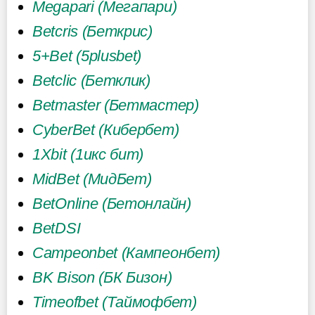
Megapari (Мегапари)
Betcris (Беткрис)
5+Bet (5plusbet)
Betclic (Бетклик)
Betmaster (Бетмастер)
CyberBet (Кибербет)
1Xbit (1икс бит)
MidBet (МидБет)
BetOnline (Бетонлайн)
BetDSI
Campeonbet (Кампеонбет)
BK Bison (БК Бизон)
Timeofbet (Таймофбет)