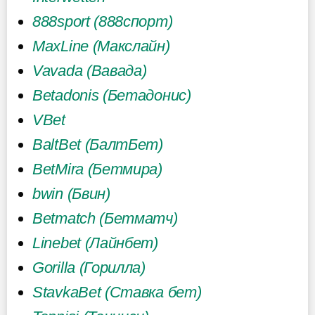
888sport (888спорт)
MaxLine (Макслайн)
Vavada (Вавада)
Betadonis (Бетадонис)
VBet
BaltBet (БалтБет)
BetMira (Бетмира)
bwin (Бвин)
Betmatch (Бетматч)
Linebet (Лайнбет)
Gorilla (Горилла)
StavkaBet (Ставка бет)