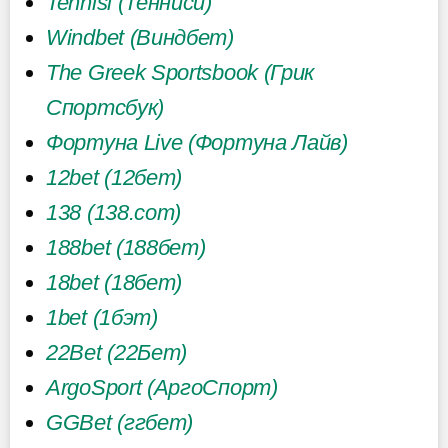
Tennisi (Тенниси)
Windbet (Виндбет)
The Greek Sportsbook (Грик
Спортсбук)
Фортуна Live (Фортуна Лайв)
12bet (12бет)
138 (138.com)
188bet (188бет)
18bet (18бет)
1bet (1бэт)
22Bet (22Бет)
ArgoSport (АргоСпорт)
GGBet (ггбет)