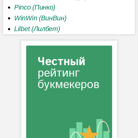
Pinco (Пинко)
WinWin (ВинВин)
Lilbet (Лилбет)