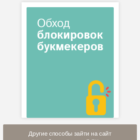
Другие способы зайти на сайт