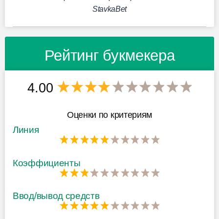
StavkaBet
Рейтинг букмекера
4.00
Оценки по критериям
Линия
Коэффициенты
Ввод/вывод средств