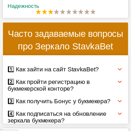
Надежность
Часто задаваемые вопросы
про Зеркало StavkaBet
1️⃣ Как зайти на сайт StavkaBet?
2️⃣ Как пройти регистрацию в
букмекерской конторе?
3️⃣ Как получить Бонус у букмекера?
4️⃣ Как подписаться на обновление
зеркала букмекера?