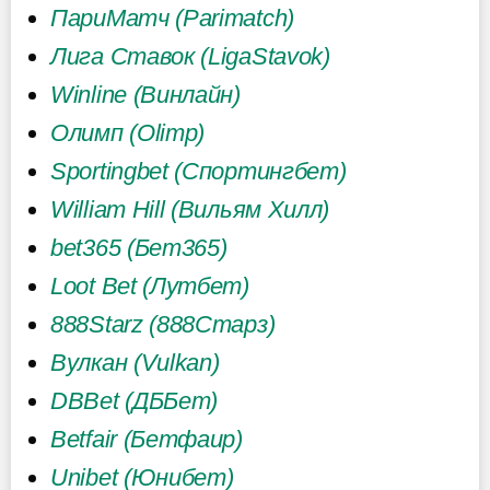
ПариМатч (Parimatch)
Лига Ставок (LigaStavok)
Winline (Винлайн)
Олимп (Olimp)
Sportingbet (Спортингбет)
William Hill (Вильям Хилл)
bet365 (Бет365)
Loot Bet (Лутбет)
888Starz (888Старз)
Вулкан (Vulkan)
DBBet (ДББет)
Betfair (Бетфаир)
Unibet (Юнибет)