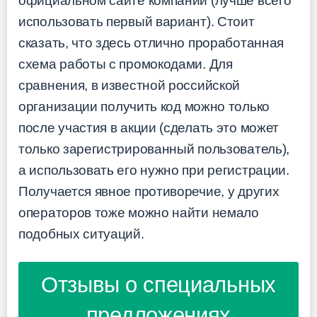
официальном сайте компании (лучше всего
использовать первый вариант). Стоит
сказать, что здесь отлично проработанная
схема работы с промокодами. Для
сравнения, в известной российской
организации
получить код можно только
после участия в акции (сделать это может
только зарегистрированный пользователь),
а использовать его нужно при регистрации.
Получается явное противоречие, у других
операторов тоже можно найти немало
подобных ситуаций.
Отзывы о специальных
предложениях