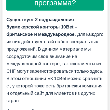
программа?
Существует 2 подразделения
букмекерской конторы 10Bet –
британское и международное
. Для каждого
из них действует свой набор специальных
предложений. В данном материале мы
сосредоточим свое внимание на
международной конторе, так как клиенты из
СНГ могут зарегистрироваться только здесь.
В этом отношении БК 10Bet можно сравнить
с
, у которой тоже есть британская компания
и отдельный сайт для клиентов из других
стран.