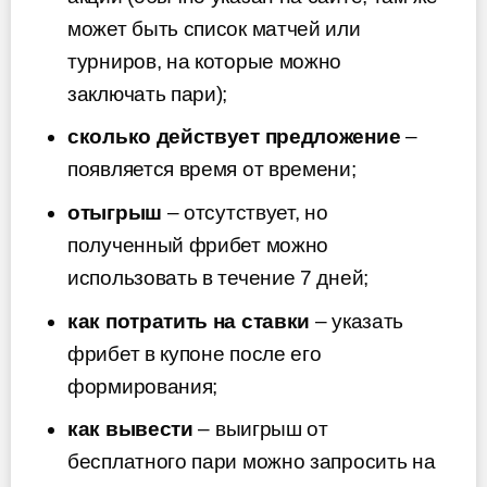
может быть список матчей или
турниров, на которые можно
заключать пари);
сколько действует предложение
–
появляется время от времени;
отыгрыш
– отсутствует, но
полученный фрибет можно
использовать в течение 7 дней;
как потратить на ставки
– указать
фрибет в купоне после его
формирования;
как вывести
– выигрыш от
бесплатного пари можно запросить на