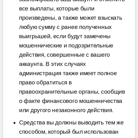
все выплаты, которые были
произведены, а также может взыскать
любую сумму с ранее полученных
выигрышей, если будут замечены
мошеннические и подозрительные
действия, совершенные с вашего
аккаунта. В этих случаях
администрация также имеет полное
право обратиться в
правоохранительные органы, сообщив
о факте финансового мошенничества
или другого незаконного действия.
Средства вы должны выводить тем же
способом, который был использован