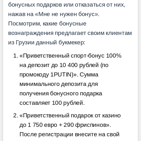
бонусных подарков или отказаться от них,
нажав на «Мне не нужен бонус».
Посмотрим, какие бонусные
вознаграждения предлагает своим клиентам
из Грузии данный букмекер:
«Приветственный спорт-бонус 100%
на депозит до 10 400 рублей (по
промокоду 1PUTIN)». Сумма
минимального депозита для
получения бонусного подарка
составляет 100 рублей.
«Приветственный подарок от казино
до 1 750 евро + 290 фриспинов».
После регистрации внесите на свой