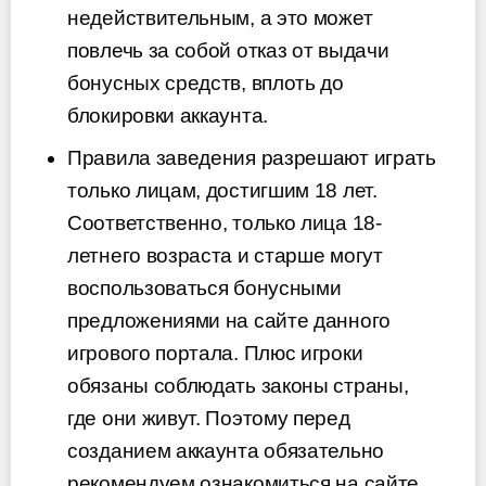
недействительным, а это может
повлечь за собой отказ от выдачи
бонусных средств, вплоть до
блокировки аккаунта.
Правила заведения разрешают играть
только лицам, достигшим 18 лет.
Соответственно, только лица 18-
летнего возраста и старше могут
воспользоваться бонусными
предложениями на сайте данного
игрового портала. Плюс игроки
обязаны соблюдать законы страны,
где они живут. Поэтому перед
созданием аккаунта обязательно
рекомендуем ознакомиться на сайте