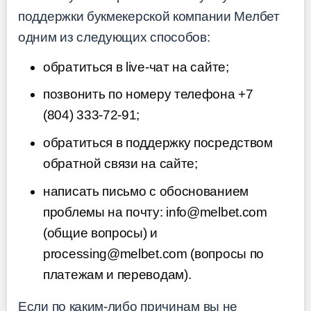
поддержки букмекерской компании Мелбет
одним из следующих способов:
обратиться в live-чат на сайте;
позвонить по номеру телефона +7
(804) 333-72-91;
обратиться в поддержку посредством
обратной связи на сайте;
написать письмо с обоснованием
проблемы на почту: info@melbet.com
(общие вопросы) и
processing@melbet.com (вопросы по
платежам и переводам).
Если по каким-либо причинам вы не