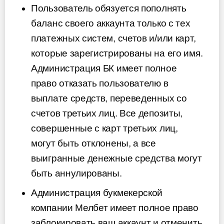
Пользователь обязуется пополнять
баланс своего аккаунта только с тех
платежных систем, счетов и/или карт,
которые зарегистрированы на его имя.
Администрация БК имеет полное
право отказать пользователю в
выплате средств, переведенных со
счетов третьих лиц. Все депозиты,
совершенные с карт третьих лиц,
могут быть отклонены, а все
выигранные денежные средства могут
быть аннулированы.
Администрация букмекерской
компании Мелбет имеет полное право
заблокировать ваш аккаунт и отменить