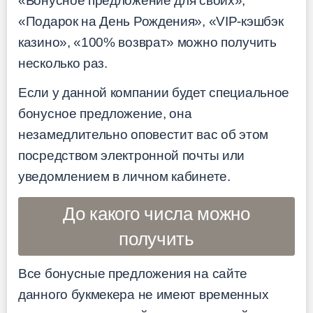
«Бонусное предложение для своих»,
«Подарок на День Рождения», «VIP-кэшбэк
казино», «100% возврат» можно получить
несколько раз.
Если у данной компании будет специальное
бонусное предложение, она
незамедлительно оповестит вас об этом
посредством электронной почты или
уведомлением в личном кабинете.
До какого числа можно
получить
Все бонусные предложения на сайте
данного букмекера не имеют временных