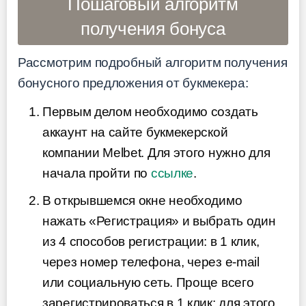
Пошаговый алгоритм
получения бонуса
Рассмотрим подробный алгоритм получения
бонусного предложения от букмекера:
Первым делом необходимо создать
аккаунт на сайте букмекерской
компании Melbet. Для этого нужно для
начала пройти по
ссылке
.
В открывшемся окне необходимо
нажать «Регистрация» и выбрать один
из 4 способов регистрации: в 1 клик,
через номер телефона, через e-mail
или социальную сеть. Проще всего
зарегистрироваться в 1 клик: для этого