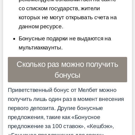
со списком государств, жители
которых не могут открывать счета на
данном ресурсе.
Бонусные подарки не выдаются на
мультиаккаунты.
Сколько раз можно получить
бонусы
Приветственный бонус от Мелбет можно
получить лишь один раз в момент внесения
первого депозита. Другие бонусные
предложения, такие как «Бонусное
предложение за 100 ставок», «Кешбэк»,