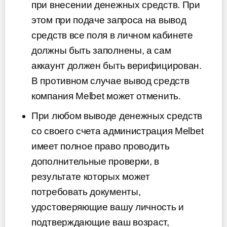
при внесении денежных средств. При
этом при подаче запроса на вывод
средств все поля в личном кабинете
должны быть заполнены, а сам
аккаунт должен быть верифицирован.
В противном случае вывод средств
компания Melbet может отменить.
При любом выводе денежных средств
со своего счета администрация Melbet
имеет полное право проводить
дополнительные проверки, в
результате которых может
потребовать документы,
удостоверяющие вашу личность и
подтверждающие ваш возраст,