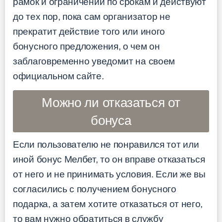
рамок и ограничений по срокам и действуют
до тех пор, пока сам организатор не
прекратит действие того или иного
бонусного предложения, о чем он
заблаговременно уведомит на своем
официальном сайте.
Можно ли отказаться от
бонуса
Если пользователю не понравился тот или
иной бонус Мелбет, то он вправе отказаться
от него и не принимать условия. Если же вы
согласились с получением бонусного
подарка, а затем хотите отказаться от него,
то вам нужно обратиться в службу