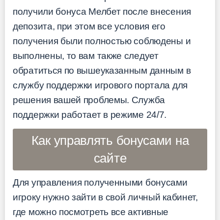
получили бонуса Мелбет после внесения
депозита, при этом все условия его
получения были полностью соблюдены и
выполнены, то вам также следует
обратиться по вышеуказанным данным в
службу поддержки игрового портала для
решения вашей проблемы. Служба
поддержки работает в режиме 24/7.
Как управлять бонусами на
сайте
Для управления полученными бонусами
игроку нужно зайти в свой личный кабинет,
где можно посмотреть все активные