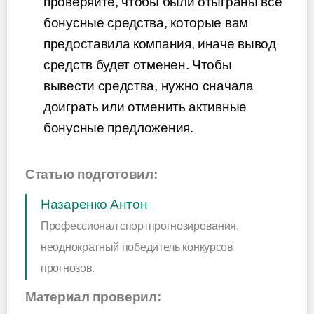
проверяйте, чтобы были отыграны все
бонусные средства, которые вам
предоставила компания, иначе вывод
средств будет отменен. Чтобы
вывести средства, нужно сначала
доиграть или отменить активные
бонусные предложения.
Статью подготовил:
Назаренко Антон
Профессионал спортпрогнозирования,
неоднократный победитель конкурсов
прогнозов.
Материал проверил: