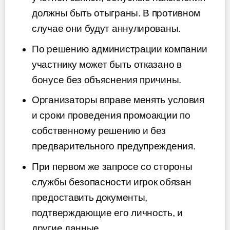
должны быть отыграны. В противном
случае они будут аннулированы.
По решению администрации компании
участнику может быть отказано в
бонусе без объяснения причины.
Организаторы вправе менять условия
и сроки проведения промоакции по
собственному решению и без
предварительного предупреждения.
При первом же запросе со стороны
службы безопасности игрок обязан
предоставить документы,
подтверждающие его личность, и
другие данные.