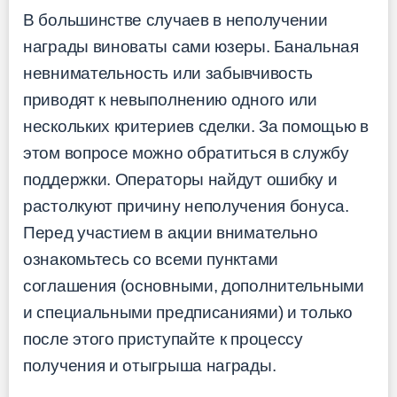
В большинстве случаев в неполучении
награды виноваты сами юзеры. Банальная
невнимательность или забывчивость
приводят к невыполнению одного или
нескольких критериев сделки. За помощью в
этом вопросе можно обратиться в службу
поддержки. Операторы найдут ошибку и
растолкуют причину неполучения бонуса.
Перед участием в акции внимательно
ознакомьтесь со всеми пунктами
соглашения (основными, дополнительными
и специальными предписаниями) и только
после этого приступайте к процессу
получения и отыгрыша награды.