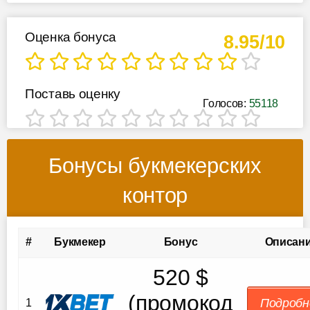
Оценка бонуса
8.95/10
Поставь оценку
Голосов:
55118
Бонусы букмекерских
контор
#
Букмекер
Бонус
Описан
520 $
(промокод
Подробн
1