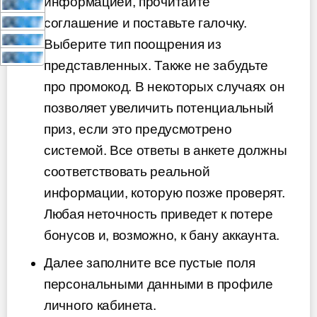
информацией, прочитайте
соглашение и поставьте галочку.
Выберите тип поощрения из
представленных. Также не забудьте
про промокод. В некоторых случаях он
позволяет увеличить потенциальный
приз, если это предусмотрено
системой. Все ответы в анкете должны
соответствовать реальной
информации, которую позже проверят.
Любая неточность приведет к потере
бонусов и, возможно, к бану аккаунта.
Далее заполните все пустые поля
персональными данными в профиле
личного кабинета.