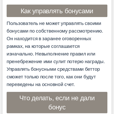
Как управлять бонусами
Пользователь не может управлять своими
бонусами по собственному рассмотрению.
Он находится в заранее оговоренных
рамках, на которые соглашается
изначально. Невыполнение правил или
пренебрежение ими сулит потерю награды.
Управлять бонусными средствами беттор
сможет только после того, как они будут
переведены на основной счет.
Что делать, если не дали
бонус