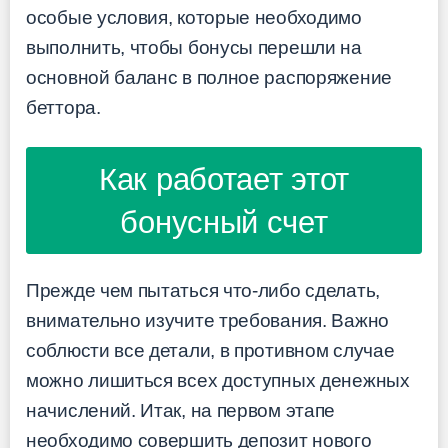
особые условия, которые необходимо
выполнить, чтобы бонусы перешли на
основной баланс в полное распоряжение
беттора.
Как работает этот
бонусный счет
Прежде чем пытаться что-либо сделать,
внимательно изучите требования. Важно
соблюсти все детали, в противном случае
можно лишиться всех доступных денежных
начислений. Итак, на первом этапе
необходимо совершить депозит нового