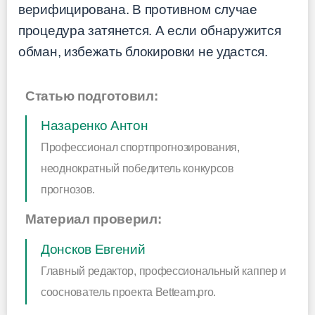
верифицирована. В противном случае
процедура затянется. А если обнаружится
обман, избежать блокировки не удастся.
Статью подготовил:
Назаренко Антон
Профессионал спортпрогнозирования,
неоднократный победитель конкурсов
прогнозов.
Материал проверил:
Донсков Евгений
Главный редактор, профессиональный каппер и
сооснователь проекта Betteam.pro.