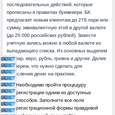
последовательных действий, которые
прописаны в правилах букмекера. БК
предлагает новым клиентам до 278 лари или
сумму, эквивалентную этой в другой валюте
(до 25 000 российских рублей). Завести
учетную запись можно в любой валюте из
выпадающего списка. Из основных выделим
доллар, евро, рубль, гривна и другие. Далее
разберем, что нужно сделать для
зачисления денег на практике.
Необходимо пройти процедуру
регистрации одним из доступных
способов. Заполните все поля
регистрационной формы правдивой