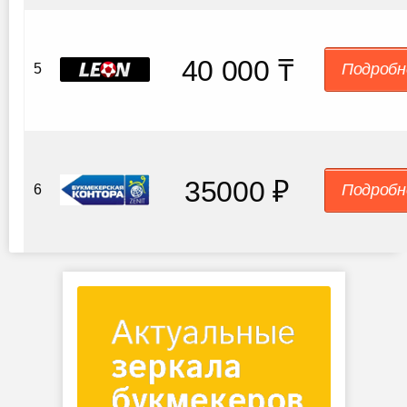
40 000 ₸
Подробн
5
35000 ₽
Подробн
6