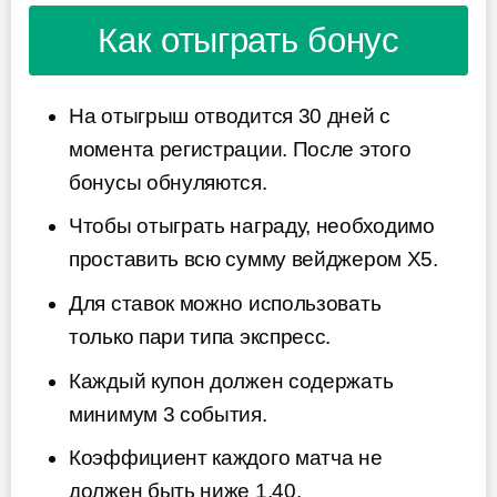
Как отыграть бонус
На отыгрыш отводится 30 дней с
момента регистрации. После этого
бонусы обнуляются.
Чтобы отыграть награду, необходимо
проставить всю сумму вейджером Х5.
Для ставок можно использовать
только пари типа экспресс.
Каждый купон должен содержать
минимум 3 события.
Коэффициент каждого матча не
должен быть ниже 1.40.