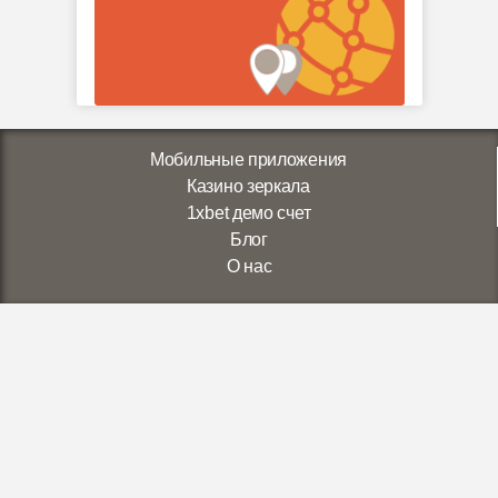
Мобильные приложения
Казино зеркала
1xbet демо счет
Блог
О нас