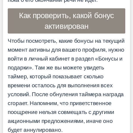
Как проверить, какой бонус
активирован
Чтобы посмотреть, какие бонусы на текущий
момент активны для вашего профиля, нужно
войти в личный кабинет в раздел «Бонусы и
подарки». Там же вы можете увидеть
таймер, который показывает сколько
времени осталось для выполнения всех
условий. После обнуления таймера награда
сгорает. Напомним, что приветственное
поощрение нельзя совмещать с другими
акционными предложениями, иначе оно
будет аннулировано.